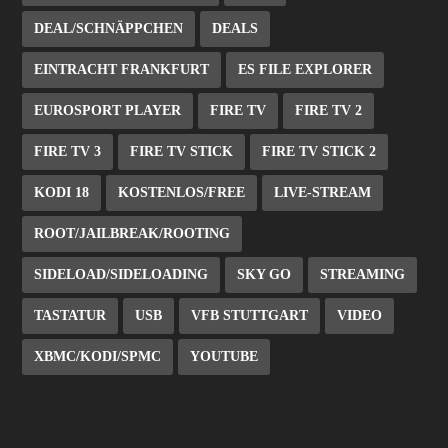
DEAL/SCHNÄPPCHEN
DEALS
EINTRACHT FRANKFURT
ES FILE EXPLORER
EUROSPORT PLAYER
FIRE TV
FIRE TV 2
FIRE TV 3
FIRE TV STICK
FIRE TV STICK 2
KODI 18
KOSTENLOS/FREE
LIVE-STREAM
ROOT/JAILBREAK/ROOTING
SIDELOAD/SIDELOADING
SKY GO
STREAMING
TASTATUR
USB
VFB STUTTGART
VIDEO
XBMC/KODI/SPMC
YOUTUBE