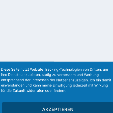
. terminiert. Satte 9 Spiele werden im Eurosport Player übertragen. Davon au
SCHAUEN: BAYER LEVERKUSEN : BAYERN MÜNCHEN 
Diese Seite nutzt Website Tracking-Technologien von Dritten, um
ihre Dienste anzubieten, stetig zu verbessern und Werbung
entsprechend der Interessen der Nutzer anzuzeigen. Ich bin damit
n 04 Leverkusen gegen FC Bayern München im ZDF schauen. Auf dem Fire TV 
einverstanden und kann meine Einwilligung jederzeit mit Wirkung
rt auch das LiveTV-Bild.
für die Zukunft widerrufen oder ändern.
AKZEPTIEREN