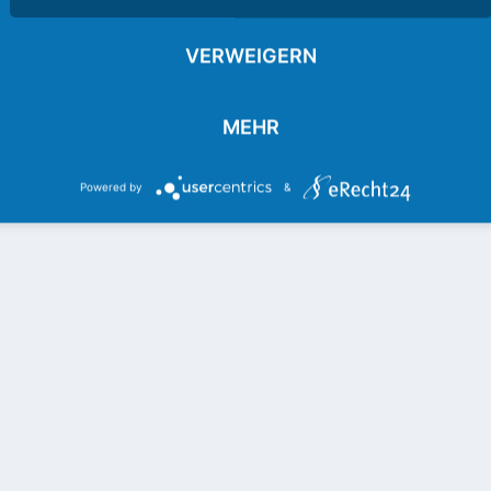
VERWEIGERN
IBURG GEGEN HAMBURGER SV
spiel SC Freiburg gegen Hamburger SV übertragen. Das ist aktuell 15. gegen 
MEHR
Powered by
&
 VFB STUTTGART HEUTE FÜR 4,99€
Spiel Hannover 96 gegen VfB Stuttgart.