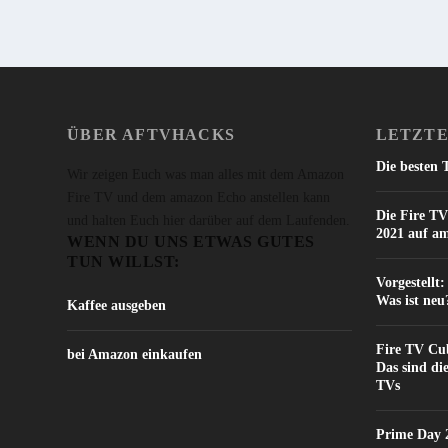
ÜBER AFTVHACKS
LETZTE
Die besten 
Wir zeigen Euch was man alles mit dem Amazon
Fire TV und dem amazon Echo anstellen kann
Die Fire TV
und halten Euch hier darüber auf dem Laufenden.
2021 auf a
WENN DU UNS ETWAS GUTES
TUN WILLST:
Vorgestellt
Was ist neu
Kaffee ausgeben
Fire TV Cub
bei Amazon einkaufen
Das sind di
TVs
Prime Day 2