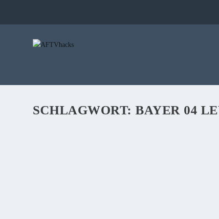
SCHLAGWORT:
BAYER 04 L
EUROSPORT CHANNEL BUCHEN UND FIRE 
FRANKFURT : BAYER 04 LEVERKUSEN
von
Stefan
|
18. Oktober 2019
|
0
|
Aktuell habt ihr die Gelegeneheit einen Fire TV Cube zu gewi
gefasst.