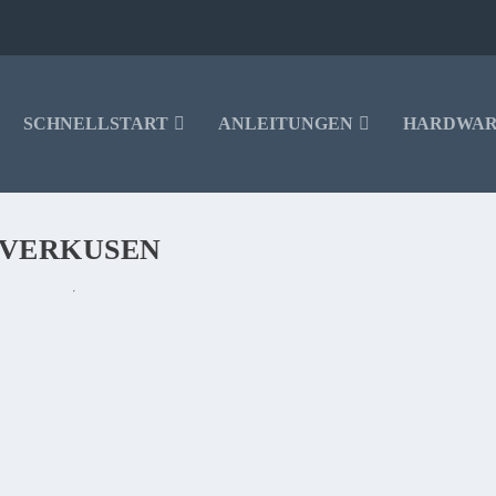
SCHNELLSTART
ANLEITUNGEN
HARDWA
EVERKUSEN
TV CUBE GEWINNEN – HEUTE LIVE: EINTRACHT
nnen. Wie das ganze funktioniert und was ihr tun müsst haben wir für euch zu