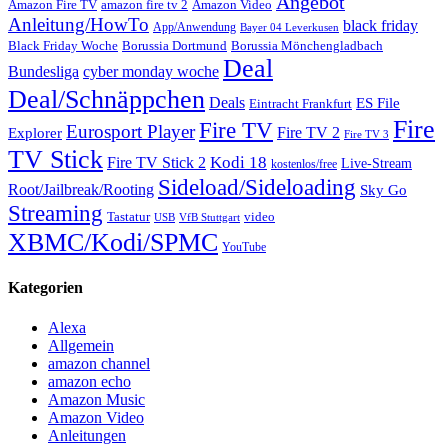
Angebot
Amazon Fire TV
amazon fire tv 2
Amazon Video
Anleitung/HowTo
black friday
App/Anwendung
Bayer 04 Leverkusen
Black Friday Woche
Borussia Dortmund
Borussia Mönchengladbach
Deal
Bundesliga
cyber monday woche
Deal/Schnäppchen
Deals
ES File
Eintracht Frankfurt
Fire
Fire TV
Eurosport Player
Fire TV 2
Explorer
Fire TV 3
TV Stick
Kodi 18
Fire TV Stick 2
Live-Stream
kostenlos/free
Sideload/Sideloading
Root/Jailbreak/Rooting
Sky Go
Streaming
Tastatur
video
VfB Stuttgart
USB
XBMC/Kodi/SPMC
YouTube
Kategorien
Alexa
Allgemein
amazon channel
amazon echo
Amazon Music
Amazon Video
Anleitungen