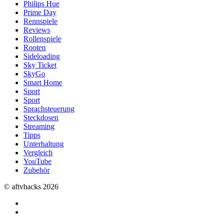
Philips Hue
Prime Day
Rennspiele
Reviews
Rollenspiele
Rooten
Sideloading
Sky Ticket
SkyGo
Smart Home
Sport
Sport
Sprachsteuerung
Steckdosen
Streaming
Tipps
Unterhaltung
Vergleich
YouTube
Zubehör
© aftvhacks 2026