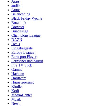
Apps
audible
Autos
Beleuchtung
Black Friday Woche
Broadlink
Browser
Bundesliga
Champions League
DAZN
Deals
Eingabegeräte
Europa League
Eurosport Player
Fernseher und Musik
Fire TV Stick
Games
Hacking
Hardware
Haussteuerung
Kindle
Kodi
Media-Center
Musik
News