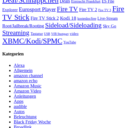
Deal/Schnäppchen
Deals
ES File
Eintracht Frankfurt
Fire
Fire TV
Eurosport Player
Fire TV 2
Explorer
Fire TV 3
TV Stick
Kodi 18
Fire TV Stick 2
Live-Stream
kostenlos/free
Sideload/Sideloading
Root/Jailbreak/Rooting
Sky Go
Streaming
Tastatur
video
VfB Stuttgart
USB
XBMC/Kodi/SPMC
YouTube
Kategorien
Alexa
Allgemein
amazon channel
amazon echo
Amazon Music
Amazon Video
Anleitungen
Apps
audible
Autos
Beleuchtung
Black Friday Woche
Broadlink