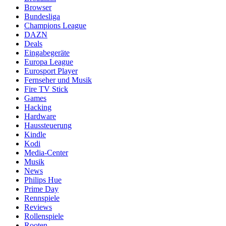
Browser
Bundesliga
Champions League
DAZN
Deals
Eingabegeräte
Europa League
Eurosport Player
Fernseher und Musik
Fire TV Stick
Games
Hacking
Hardware
Haussteuerung
Kindle
Kodi
Media-Center
Musik
News
Philips Hue
Prime Day
Rennspiele
Reviews
Rollenspiele
Rooten