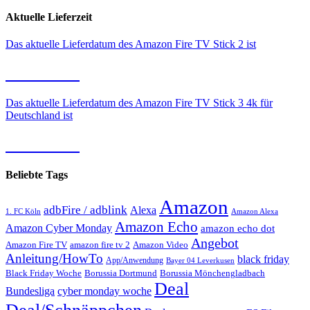
Aktuelle Lieferzeit
Das aktuelle Lieferdatum des Amazon Fire TV Stick 2 ist
11.08.2026
Das aktuelle Lieferdatum des Amazon Fire TV Stick 3 4k für
Deutschland ist
11.08.2026
Beliebte Tags
Amazon
adbFire / adblink
Alexa
1. FC Köln
Amazon Alexa
Amazon Echo
Amazon Cyber Monday
amazon echo dot
Angebot
Amazon Fire TV
amazon fire tv 2
Amazon Video
Anleitung/HowTo
black friday
App/Anwendung
Bayer 04 Leverkusen
Black Friday Woche
Borussia Dortmund
Borussia Mönchengladbach
Deal
Bundesliga
cyber monday woche