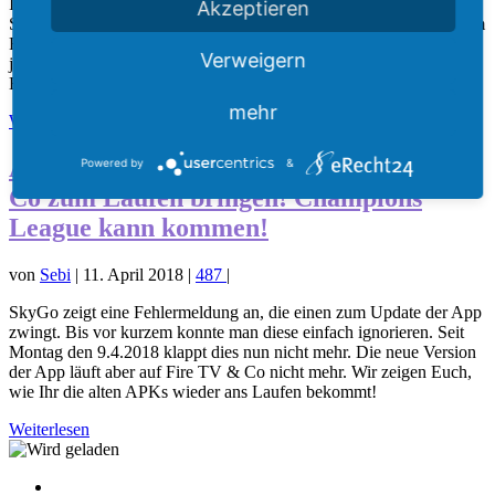
In den letzten Wochen gab es immer wieder Update-Probleme der
Akzeptieren
SkyGo App auf dem Fire TV. Das führte dazu, dass SkyGo auf dem
Fire TV nicht mehr funktioniert. Unsere Community & wir haben
Verweigern
jetzt aber eine Lösung gefunden: unsere detaillierte Anleitung zeigt
Euch, wie Ihr SkyGo auf dem Fire TV wieder ans Laufen bringt.
mehr
Weiterlesen
Alte SkyGo APKs wieder auf Fire TV &
Powered by
&
Co zum Laufen bringen! Champions
League kann kommen!
von
Sebi
|
11. April 2018
|
487
|
SkyGo zeigt eine Fehlermeldung an, die einen zum Update der App
zwingt. Bis vor kurzem konnte man diese einfach ignorieren. Seit
Montag den 9.4.2018 klappt dies nun nicht mehr. Die neue Version
der App läuft aber auf Fire TV & Co nicht mehr. Wir zeigen Euch,
wie Ihr die alten APKs wieder ans Laufen bekommt!
Weiterlesen