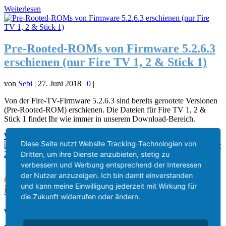
Weiterlesen
Pre-Rooted-ROMs von Firmware 5.2.6.3
erschienen (nur Fire TV 1, 2 & Stick 1)
von
Sebi
|
27. Juni 2018
|
0
|
Von der Fire-TV-Firmware 5.2.6.3 sind bereits gerootete Versionen
(Pre-Rooted-ROM) erschienen. Die Dateien für Fire TV 1, 2 &
Stick 1 findet Ihr wie immer in unserem Download-Bereich.
Weiterlesen
Diese Seite nutzt Website Tracking-Technologien von
Dritten, um ihre Dienste anzubieten, stetig zu
verbessern und Werbung entsprechend der Interessen
Anleitung: SkyGo auf dem Fire TV
der Nutzer anzuzeigen. Ich bin damit einverstanden
und kann meine Einwilligung jederzeit mit Wirkung für
installieren (Stand November 2018)
die Zukunft widerrufen oder ändern.
von
Sebi
|
2. Mai 2018
|
444
|