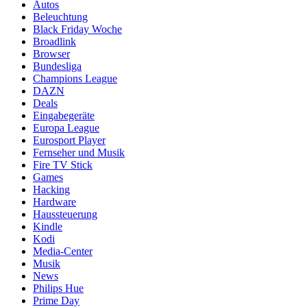
Autos
Beleuchtung
Black Friday Woche
Broadlink
Browser
Bundesliga
Champions League
DAZN
Deals
Eingabegeräte
Europa League
Eurosport Player
Fernseher und Musik
Fire TV Stick
Games
Hacking
Hardware
Haussteuerung
Kindle
Kodi
Media-Center
Musik
News
Philips Hue
Prime Day