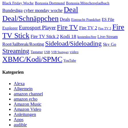
Black Friday Woche
Borussia Dortmund
Borussia Mönchengladbach
Deal
Bundesliga
cyber monday woche
Deal/Schnäppchen
Deals
ES File
Eintracht Frankfurt
Fire
Fire TV
Eurosport Player
Fire TV 2
Explorer
Fire TV 3
TV Stick
Kodi 18
Fire TV Stick 2
Live-Stream
kostenlos/free
Sideload/Sideloading
Root/Jailbreak/Rooting
Sky Go
Streaming
Tastatur
video
VfB Stuttgart
USB
XBMC/Kodi/SPMC
YouTube
Kategorien
Alexa
Allgemein
amazon channel
amazon echo
Amazon Music
Amazon Video
Anleitungen
Apps
audible