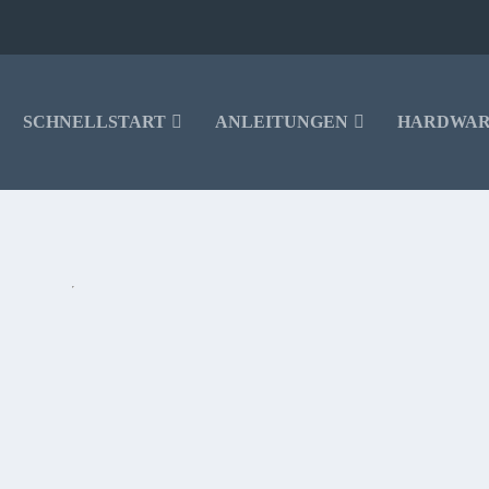
SCHNELLSTART
ANLEITUNGEN
HARDWA
2
WIEDER BEI AMAZON VERFÜGBAR
 bei amazon bestellbar.