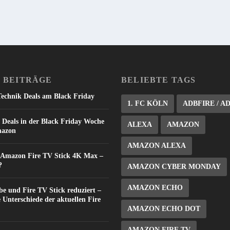
 BEITRÄGE
BELIEBTE TAGS
Technik Deals am Black Friday
1. FC KÖLN
ADBFIRE / A
 Deals in der Black Friday Woche
ALEXA
AMAZON
mazon
AMAZON ALEXA
: Amazon Fire TV Stick 4K Max –
?
AMAZON CYBER MONDAY
AMAZON ECHO
e und Fire TV Stick reduziert –
e Unterschiede der aktuellen Fire
AMAZON ECHO DOT
AMAZON FIRE TV