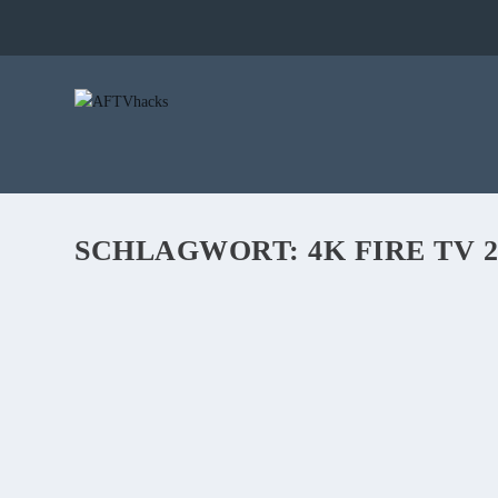
SCHLAGWORT:
4K FIRE TV 
TIPP: DAS SCHNELLE 4K FIRE TV 2 IST 
von
Stefan
|
16. Mai 2018
|
0
|
Unser Liebligs-Fire-TV, das 4K Fire TV 2 ist momentan wieder
WEITERLESEN