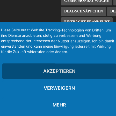
CYBER MONDAY WOCHE
DEAL/SCHNÄPPCHEN
DE
EINTRACHT FRANKFURT
Diese Seite nutzt Website Tracking-Technologien von Dritten, um
ES FILE EXPLORER
ihre Dienste anzubieten, stetig zu verbessern und Werbung
entsprechend der Interessen der Nutzer anzuzeigen. Ich bin damit
EUROSPORT PLAYER
FIR
einverstanden und kann meine Einwilligung jederzeit mit Wirkung
für die Zukunft widerrufen oder ändern.
FIRE TV 2
FIRE TV 3
FIRE TV STICK
FIRE TV 
AKZEPTIEREN
KODI 18
KOSTENLOS/FR
LIVE-STREAM
VERWEIGERN
ROOT/JAILBREAK/ROOTING
MEHR
SIDELOAD/SIDELOADING