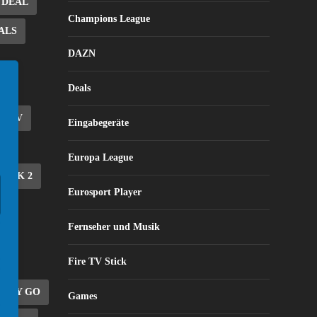
DEAL
Champions League
ALS
DAZN
Deals
E TV
Eingabegeräte
Europa League
STICK 2
Eurosport Player
EE
Fernseher und Musik
Fire TV Stick
SKY GO
Games