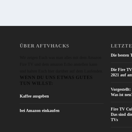
ÜBER AFTVHACKS
LETZTE
Die besten 
Wir zeigen Euch was man alles mit dem Amazon
Fire TV und dem amazon Echo anstellen kann
Die Fire TV
und halten Euch hier darüber auf dem Laufenden.
2021 auf a
WENN DU UNS ETWAS GUTES
TUN WILLST:
Vorgestellt
Was ist neu
Kaffee ausgeben
Fire TV Cub
bei Amazon einkaufen
Das sind di
TVs