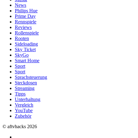
News
Philips Hue
Prime Day
Rennspiele
Reviews
Rollenspiele
Rooten
Sideloading
Sky Ticket
SkyGo
Smart Home
Sport
Sport
Sprachsteuerung
Steckdosen
Streaming
Tipps
Unterhaltung
Vergleich
YouTube
Zubehör
© aftvhacks 2026