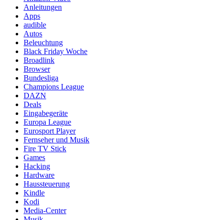
Anleitungen
Apps
audible
Autos
Beleuchtung
Black Friday Woche
Broadlink
Browser
Bundesliga
Champions League
DAZN
Deals
Eingabegeräte
Europa League
Eurosport Player
Fernseher und Musik
Fire TV Stick
Games
Hacking
Hardware
Haussteuerung
Kindle
Kodi
Media-Center
Musik