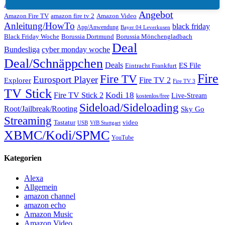
Amazon Echo
Amazon Cyber Monday
amazon echo dot
Angebot
Amazon Fire TV
amazon fire tv 2
Amazon Video
Anleitung/HowTo
black friday
App/Anwendung
Bayer 04 Leverkusen
Black Friday Woche
Borussia Dortmund
Borussia Mönchengladbach
Deal
Bundesliga
cyber monday woche
Deal/Schnäppchen
Deals
ES File
Eintracht Frankfurt
Fire
Fire TV
Eurosport Player
Fire TV 2
Explorer
Fire TV 3
TV Stick
Kodi 18
Fire TV Stick 2
Live-Stream
kostenlos/free
Sideload/Sideloading
Root/Jailbreak/Rooting
Sky Go
Streaming
Tastatur
video
VfB Stuttgart
USB
XBMC/Kodi/SPMC
YouTube
Kategorien
Alexa
Allgemein
amazon channel
amazon echo
Amazon Music
Amazon Video