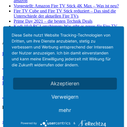
amazon
Vorgestellt: Amazon Fire TV Stick 4K Max – Was ist neu?
Fire TV Cube und Fire TV Stick reduziert – Das sind die
Unterschiede der aktuellen Fire TVs
Prime Day 2021 – die besten Technik Deals
Kodi 19.0 RC1 erschienen: Was gibt es neues für Fire TV,
AndroidTV & Co?
Diese Seite nutzt Website Tracking-Technologien von
Dritten, um ihre Dienste anzubieten, stetig zu
Aktuelle Lieferzeit
verbessern und Werbung entsprechend der Interessen
der Nutzer anzuzeigen. Ich bin damit einverstanden
Das aktuelle Lieferdatum des Amazon Fire TV Stick 2 ist
und kann meine Einwilligung jederzeit mit Wirkung für
12.08.2026
die Zukunft widerrufen oder ändern.
Das aktuelle Lieferdatum des Amazon Fire TV Stick 3 4k für
Deutschland ist
Akzeptieren
12.08.2026
Verweigern
Beliebte Tags
mehr
Amazon
adbFire / adblink
Alexa
1. FC Köln
Amazon Alexa
Powered by
&