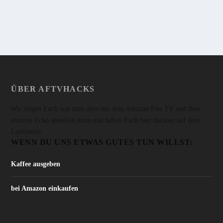
WEITERLESEN
ÜBER AFTVHACKS
Wir zeigen Euch was man alles mit dem Amazon Fire TV und dem
amazon Echo anstellen kann und halten Euch hier darüber auf dem
Laufenden.
WENN DU UNS ETWAS GUTES TUN WILLST:
Kaffee ausgeben
bei Amazon einkaufen