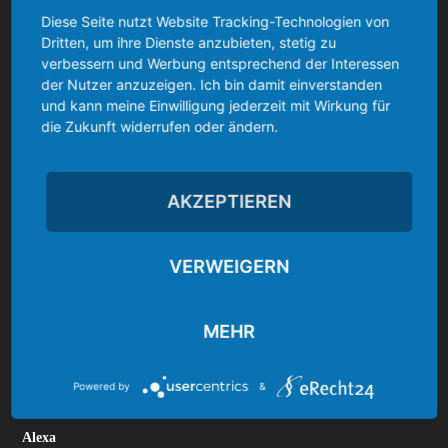
Diese Seite nutzt Website Tracking-Technologien von
FIRE TV 3
FIRE TV STICK
FIRE TV STICK 2
Dritten, um ihre Dienste anzubieten, stetig zu
verbessern und Werbung entsprechend der Interessen
KODI 18
KOSTENLOS/FREE
LIVE-STREAM
der Nutzer anzuzeigen. Ich bin damit einverstanden
und kann meine Einwilligung jederzeit mit Wirkung für
ROOT/JAILBREAK/ROOTING
die Zukunft widerrufen oder ändern.
SIDELOAD/SIDELOADING
SKY GO
STREAMING
AKZEPTIEREN
TASTATUR
USB
VFB STUTTGART
VIDEO
XBMC/KODI/SPMC
YOUTUBE
VERWEIGERN
MEHR
Powered by
&
KATEGORIEN
Alexa