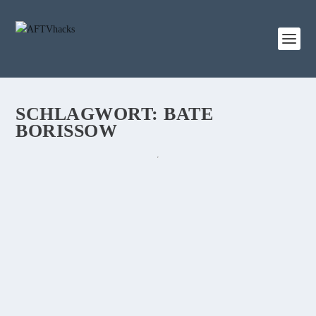
SCHLAGWORT:
BATE
BORISSOW
HEUTE ABEND GEHT DIE EUROPA LEAGUE
IN DIE FINAL-PHASE: EINTRACHT LIVE IM
TV SCHAUEN!
von
Sebi
|
14. Februar 2019
|
0
|
Heute startet die Europa League in die heiße Phase: das 16.-
Finale steht an. Um 21:00 spielt Eintracht Frankfurt. Wir
zeigen wo & wie man es im TV sieht.