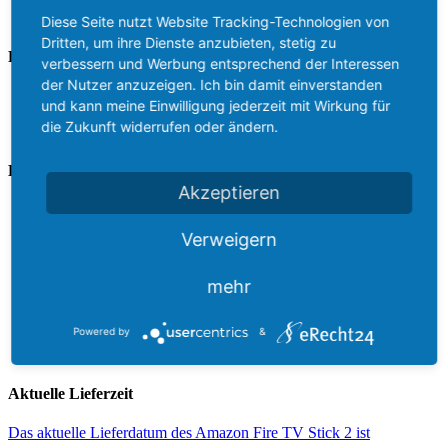
212 Posts
Diese Seite nutzt Website Tracking-Technologien von
Dritten, um ihre Dienste anzubieten, stetig zu
Rechtliches
verbessern und Werbung entsprechend der Interessen
der Nutzer anzuzeigen. Ich bin damit einverstanden
Kontakt
und kann meine Einwilligung jederzeit mit Wirkung für
Impressum
die Zukunft widerrufen oder ändern.
Datenschutz
Letzte Beiträge
Akzeptieren
Die besten Technik Deals am Black Friday
Die Fire TV Deals in der Black Friday Woche 2021 auf
Verweigern
amazon
Vorgestellt: Amazon Fire TV Stick 4K Max – Was ist neu?
Fire TV Cube und Fire TV Stick reduziert – Das sind die
mehr
Unterschiede der aktuellen Fire TVs
Prime Day 2021 – die besten Technik Deals
Powered by
&
Kodi 19.0 RC1 erschienen: Was gibt es neues für Fire TV,
AndroidTV & Co?
Aktuelle Lieferzeit
Das aktuelle Lieferdatum des Amazon Fire TV Stick 2 ist