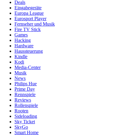
Deals
Eingabegeräte
Europa League
Eurosport Player
Fernseher und Musik
Fire TV Stick
Games
Hacking
Hardware
Haussteuerung
Kindle
Kodi
Media-Center
Musik
News
Philips Hue
Prime Day
Rennspiele
Reviews
Rollenspiele
Rooten
Sideloading
Sky Ticket
SkyGo
Smart Home