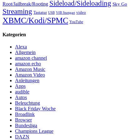
Sideload/Sideloading
Root/Jailbreak/Rooting
Sky Go
Streaming
Tastatur
video
VfB Stuttgart
USB
XBMC/Kodi/SPMC
YouTube
Kategorien
Alexa
Allgemein
amazon channel
amazon echo
Amazon Music
Amazon Video
Anleitungen
Apps
audible
Autos
Beleuchtung
Black Friday Woche
Broadlink
Browser
Bundesliga
Champions League
DAZN