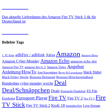
10.08.2026
Das aktuelle Lieferdatum des Amazon Fire TV Stick 3 4k für
Deutschland ist
10.08.2026
Beliebte Tags
Amazon
adbFire / adblink
Alexa
1. FC Köln
Amazon Alexa
Amazon Echo
Amazon Cyber Monday
amazon echo dot
Angebot
Amazon Fire TV
amazon fire tv 2
Amazon Video
Anleitung/HowTo
black friday
App/Anwendung
Bayer 04 Leverkusen
Black Friday Woche
Borussia Dortmund
Borussia Mönchengladbach
Deal
Bundesliga
cyber monday woche
Deal/Schnäppchen
Deals
ES File
Eintracht Frankfurt
Fire
Fire TV
Eurosport Player
Fire TV 2
Explorer
Fire TV 3
TV Stick
Kodi 18
Fire TV Stick 2
Live-Stream
kostenlos/free