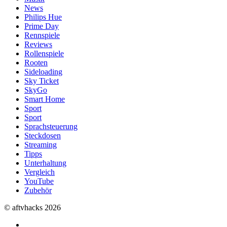
News
Philips Hue
Prime Day
Rennspiele
Reviews
Rollenspiele
Rooten
Sideloading
Sky Ticket
SkyGo
Smart Home
Sport
Sport
Sprachsteuerung
Steckdosen
Streaming
Tipps
Unterhaltung
Vergleich
YouTube
Zubehör
© aftvhacks 2026