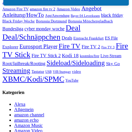
Amazon Echo
Amazon Cyber Monday
amazon echo dot
Angebot
Amazon Fire TV
amazon fire tv 2
Amazon Video
Anleitung/HowTo
black friday
App/Anwendung
Bayer 04 Leverkusen
Black Friday Woche
Borussia Dortmund
Borussia Mönchengladbach
Deal
Bundesliga
cyber monday woche
Deal/Schnäppchen
Deals
ES File
Eintracht Frankfurt
Fire
Fire TV
Eurosport Player
Fire TV 2
Explorer
Fire TV 3
TV Stick
Kodi 18
Fire TV Stick 2
Live-Stream
kostenlos/free
Sideload/Sideloading
Root/Jailbreak/Rooting
Sky Go
Streaming
Tastatur
video
VfB Stuttgart
USB
XBMC/Kodi/SPMC
YouTube
Kategorien
Alexa
Allgemein
amazon channel
amazon echo
Amazon Music
Amazon Video