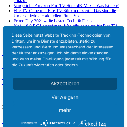
amazon
Vorgestellt: Amazon Fire TV Stick 4K Max – Was ist neu?
Fire TV Cube und Fire TV Stick reduziert – Das sind die
Unterschiede der aktuellen Fire TVs
Prime Day 2021 – die besten Technik Deals
Kodi 19.0 RC1 erschienen: Was gibt es neues für Fire TV,
AndroidTV & Co?
Diese Seite nutzt Website Tracking-Technologien von
Dritten, um ihre Dienste anzubieten, stetig zu
Aktuelle Lieferzeit
verbessern und Werbung entsprechend der Interessen
der Nutzer anzuzeigen. Ich bin damit einverstanden
Das aktuelle Lieferdatum des Amazon Fire TV Stick 2 ist
und kann meine Einwilligung jederzeit mit Wirkung für
11.08.2026
die Zukunft widerrufen oder ändern.
Das aktuelle Lieferdatum des Amazon Fire TV Stick 3 4k für
Deutschland ist
Akzeptieren
11.08.2026
Verweigern
Beliebte Tags
mehr
Amazon
adbFire / adblink
Alexa
1. FC Köln
Amazon Alexa
Powered by
&