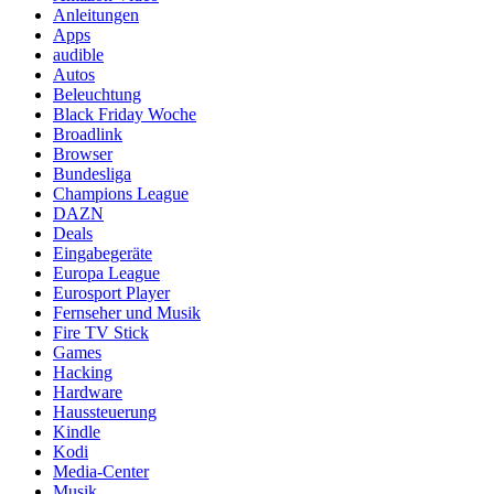
Anleitungen
Apps
audible
Autos
Beleuchtung
Black Friday Woche
Broadlink
Browser
Bundesliga
Champions League
DAZN
Deals
Eingabegeräte
Europa League
Eurosport Player
Fernseher und Musik
Fire TV Stick
Games
Hacking
Hardware
Haussteuerung
Kindle
Kodi
Media-Center
Musik