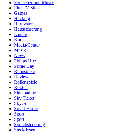
Fernseher und Musik
Fire TV Stick
Games
Hacking
Hardware
Haussteuerung
Kindle
Kodi
Media-Center
Musik
News
Philips Hue
Prime Day
Rennspiele
Reviews
Rollenspiele
Rooten
Sideloading
Sky Ticket
SkyGo
Smart Home
Sport
Sport
Sprachsteuerung
Steckdosen