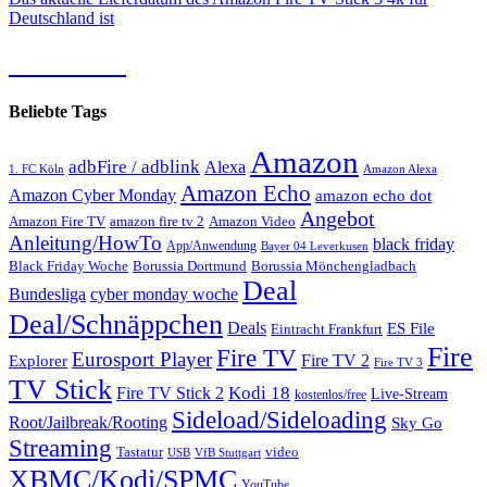
Deutschland ist
12.08.2026
Beliebte Tags
Amazon
adbFire / adblink
Alexa
1. FC Köln
Amazon Alexa
Amazon Echo
Amazon Cyber Monday
amazon echo dot
Angebot
Amazon Fire TV
amazon fire tv 2
Amazon Video
Anleitung/HowTo
black friday
App/Anwendung
Bayer 04 Leverkusen
Black Friday Woche
Borussia Dortmund
Borussia Mönchengladbach
Deal
Bundesliga
cyber monday woche
Deal/Schnäppchen
Deals
ES File
Eintracht Frankfurt
Fire
Fire TV
Eurosport Player
Fire TV 2
Explorer
Fire TV 3
TV Stick
Kodi 18
Fire TV Stick 2
Live-Stream
kostenlos/free
Sideload/Sideloading
Root/Jailbreak/Rooting
Sky Go
Streaming
Tastatur
video
VfB Stuttgart
USB
XBMC/Kodi/SPMC
YouTube