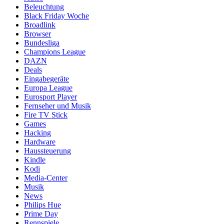
Beleuchtung
Black Friday Woche
Broadlink
Browser
Bundesliga
Champions League
DAZN
Deals
Eingabegeräte
Europa League
Eurosport Player
Fernseher und Musik
Fire TV Stick
Games
Hacking
Hardware
Haussteuerung
Kindle
Kodi
Media-Center
Musik
News
Philips Hue
Prime Day
Rennspiele