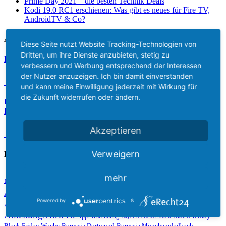
Prime Day 2021 – die besten Technik Deals
Kodi 19.0 RC1 erschienen: Was gibt es neues für Fire TV,
AndroidTV & Co?
Aktuelle Lieferzeit
Diese Seite nutzt Website Tracking-Technologien von
Dritten, um ihre Dienste anzubieten, stetig zu
Das aktuelle Lieferdatum des Amazon Fire TV Stick 2 ist
verbessern und Werbung entsprechend der Interessen
der Nutzer anzuzeigen. Ich bin damit einverstanden
10.08.2026
und kann meine Einwilligung jederzeit mit Wirkung für
die Zukunft widerrufen oder ändern.
Das aktuelle Lieferdatum des Amazon Fire TV Stick 3 4k für
Deutschland ist
Akzeptieren
10.08.2026
Verweigern
Beliebte Tags
Amazon
mehr
adbFire / adblink
Alexa
1. FC Köln
Amazon Alexa
Amazon Echo
Amazon Cyber Monday
amazon echo dot
Powered by
&
Angebot
Amazon Fire TV
amazon fire tv 2
Amazon Video
Anleitung/HowTo
black friday
App/Anwendung
Bayer 04 Leverkusen
Black Friday Woche
Borussia Dortmund