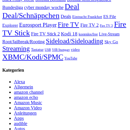
Borussia Mönchengladbach
Deal
Bundesliga
cyber monday woche
Deal/Schnäppchen
Deals
ES File
Eintracht Frankfurt
Fire
Fire TV
Eurosport Player
Fire TV 2
Explorer
Fire TV 3
TV Stick
Kodi 18
Fire TV Stick 2
Live-Stream
kostenlos/free
Sideload/Sideloading
Root/Jailbreak/Rooting
Sky Go
Streaming
Tastatur
video
VfB Stuttgart
USB
XBMC/Kodi/SPMC
YouTube
Kategorien
Alexa
Allgemein
amazon channel
amazon echo
Amazon Music
Amazon Video
Anleitungen
Apps
audible
Autos