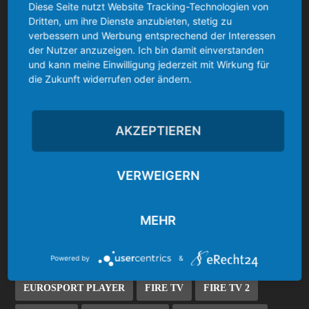
AMAZON CYBER MONDAY
AMAZON ECHO
Diese Seite nutzt Website Tracking-Technologien von
Dritten, um ihre Dienste anzubieten, stetig zu
AMAZON ECHO DOT
AMAZON FIRE TV
verbessern und Werbung entsprechend der Interessen
der Nutzer anzuzeigen. Ich bin damit einverstanden
AMAZON FIRE TV 2
AMAZON VIDEO
ANGEBOT
und kann meine Einwilligung jederzeit mit Wirkung für
die Zukunft widerrufen oder ändern.
ANLEITUNG/HOWTO
APP/ANWENDUNG
BAYER 04 LEVERKUSEN
BLACK FRIDAY
AKZEPTIEREN
BLACK FRIDAY WOCHE
BORUSSIA DORTMUND
VERWEIGERN
BORUSSIA MÖNCHENGLADBACH
BUNDESLIGA
CYBER MONDAY WOCHE
DEAL
MEHR
DEAL/SCHNÄPPCHEN
DEALS
Powered by
&
EINTRACHT FRANKFURT
ES FILE EXPLORER
EUROSPORT PLAYER
FIRE TV
FIRE TV 2