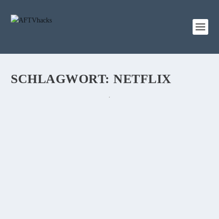
SCHLAGWORT:
NETFLIX
VERGLEICH: FIRE TV STICK 2 ODER FIRE
TV 3 – LOHNT SICH DER AUFPREIS?
von
Sebi
|
22. November 2017
|
3
|
Wir vergleichen den Fire TV Stick 2 mit dem neuen Fire TV 3
und schicken beide wieder durch einen harten Testparcours.
Anschließend wisst Ihr, für wen sich das Upgrade lohnt und wer
beruhigt beim Fire Stick 2 bleiben kann.
WEITERLESEN