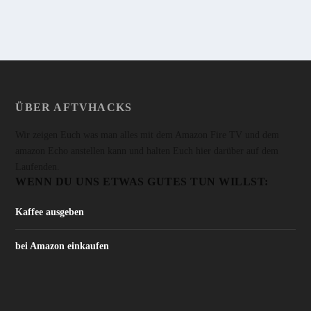
ÜBER AFTVHACKS
Wir zeigen Euch was man alles mit dem Amazon Fire TV und dem
amazon Echo anstellen kann und halten Euch hier darüber auf dem
Laufenden.
WENN DU UNS ETWAS GUTES TUN WILLST:
Kaffee ausgeben
bei Amazon einkaufen