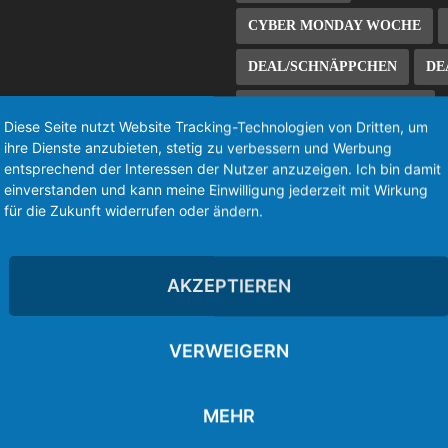
CYBER MONDAY WOCHE
DEAL/SCHNÄPPCHEN
DE
EINTRACHT FRANKFURT
Diese Seite nutzt Website Tracking-Technologien von Dritten, um
ihre Dienste anzubieten, stetig zu verbessern und Werbung
ES FILE EXPLORER
entsprechend der Interessen der Nutzer anzuzeigen. Ich bin damit
einverstanden und kann meine Einwilligung jederzeit mit Wirkung
EUROSPORT PLAYER
FIR
für die Zukunft widerrufen oder ändern.
FIRE TV 2
FIRE TV 3
FIRE TV STICK
FIRE TV 
AKZEPTIEREN
KODI 18
KOSTENLOS/FR
VERWEIGERN
LIVE-STREAM
ROOT/JAILBREAK/ROOTING
MEHR
SIDELOAD/SIDELOADING