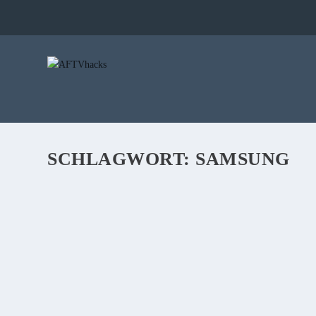
SCHLAGWORT:
SAMSUNG
DEAL: GALAXY S8+ FÜR 585€ – 58-75€ BIL
von
Sebi
|
20. Dezember 2017
|
0
|
Heute in den Amazon Last-Minute-Angeboten ist das hervorragen
Schwarz & Grau). Das sind 75€ billiger als gestern auf Geizhal