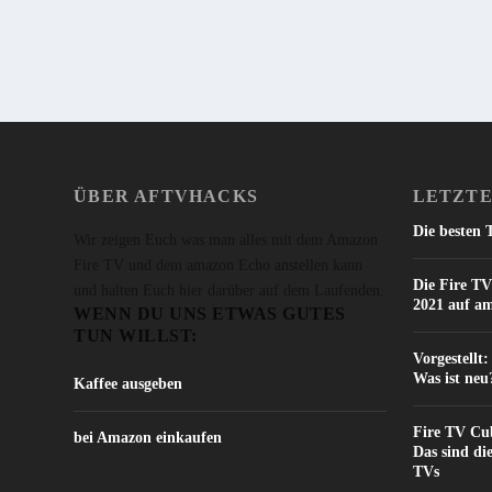
WEITERLESEN
ÜBER AFTVHACKS
LETZTE
Die besten 
Wir zeigen Euch was man alles mit dem Amazon
Fire TV und dem amazon Echo anstellen kann
Die Fire TV
und halten Euch hier darüber auf dem Laufenden.
2021 auf a
WENN DU UNS ETWAS GUTES
TUN WILLST:
Vorgestellt
Was ist neu
Kaffee ausgeben
Fire TV Cub
bei Amazon einkaufen
Das sind di
TVs