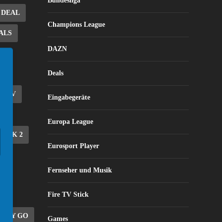
Bundesliga
DEAL
Champions League
ALS
DAZN
Deals
E TV
Eingabegeräte
Europa League
STICK 2
Eurosport Player
EE
Fernseher und Musik
Fire TV Stick
SKY GO
Games