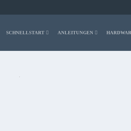
SCHNELLSTART
ANLEITUNGEN
HARDWA
LIGER ALS GESTERN BEI GEIZHALS
d getestete Samsung Galaxy S8+ für 585€ erhältlich – in drei Farben (Silber,
s.