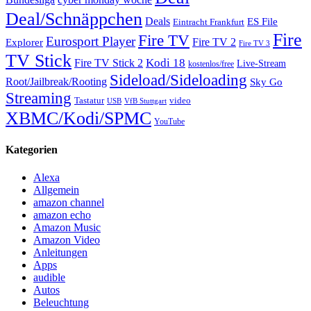
Deal/Schnäppchen
Deals
ES File
Eintracht Frankfurt
Fire
Fire TV
Eurosport Player
Fire TV 2
Explorer
Fire TV 3
TV Stick
Kodi 18
Fire TV Stick 2
Live-Stream
kostenlos/free
Sideload/Sideloading
Root/Jailbreak/Rooting
Sky Go
Streaming
Tastatur
video
VfB Stuttgart
USB
XBMC/Kodi/SPMC
YouTube
Kategorien
Alexa
Allgemein
amazon channel
amazon echo
Amazon Music
Amazon Video
Anleitungen
Apps
audible
Autos
Beleuchtung