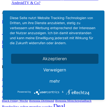
AndroidTV & Co?
Aktuelle Lieferzeit
Diese Seite nutzt Website Tracking-Technologien von
Das aktuelle Lieferdatum des Amazon Fire TV Stick 2 ist
Dritten, um ihre Dienste anzubieten, stetig zu
verbessern und Werbung entsprechend der Interessen
12.08.2026
der Nutzer anzuzeigen. Ich bin damit einverstanden
und kann meine Einwilligung jederzeit mit Wirkung für
Das aktuelle Lieferdatum des Amazon Fire TV Stick 3 4k für
die Zukunft widerrufen oder ändern.
Deutschland ist
12.08.2026
Akzeptieren
Beliebte Tags
Verweigern
Amazon
adbFire / adblink
Alexa
1. FC Köln
Amazon Alexa
mehr
Amazon Echo
Amazon Cyber Monday
amazon echo dot
Angebot
Amazon Fire TV
amazon fire tv 2
Amazon Video
Powered by
&
Anleitung/HowTo
black friday
App/Anwendung
Bayer 04 Leverkusen
Black Friday Woche
Borussia Dortmund
Borussia Mönchengladbach
Deal
Bundesliga
cyber monday woche