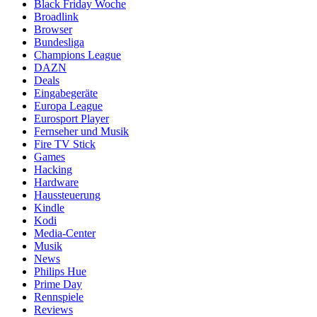
Black Friday Woche
Broadlink
Browser
Bundesliga
Champions League
DAZN
Deals
Eingabegeräte
Europa League
Eurosport Player
Fernseher und Musik
Fire TV Stick
Games
Hacking
Hardware
Haussteuerung
Kindle
Kodi
Media-Center
Musik
News
Philips Hue
Prime Day
Rennspiele
Reviews