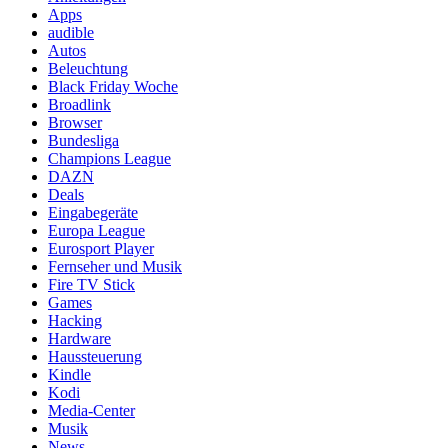
Apps
audible
Autos
Beleuchtung
Black Friday Woche
Broadlink
Browser
Bundesliga
Champions League
DAZN
Deals
Eingabegeräte
Europa League
Eurosport Player
Fernseher und Musik
Fire TV Stick
Games
Hacking
Hardware
Haussteuerung
Kindle
Kodi
Media-Center
Musik
News