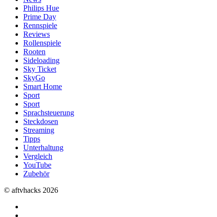
Philips Hue
Prime Day
Rennspiele
Reviews
Rollenspiele
Rooten
Sideloading
Sky Ticket
SkyGo
Smart Home
Sport
Sport
Sprachsteuerung
Steckdosen
Streaming
Tipps
Unterhaltung
Vergleich
YouTube
Zubehör
© aftvhacks 2026