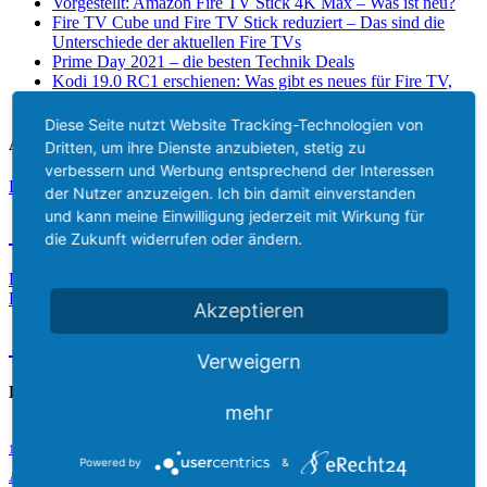
Vorgestellt: Amazon Fire TV Stick 4K Max – Was ist neu?
Fire TV Cube und Fire TV Stick reduziert – Das sind die
Unterschiede der aktuellen Fire TVs
Prime Day 2021 – die besten Technik Deals
Kodi 19.0 RC1 erschienen: Was gibt es neues für Fire TV,
AndroidTV & Co?
Diese Seite nutzt Website Tracking-Technologien von
Aktuelle Lieferzeit
Dritten, um ihre Dienste anzubieten, stetig zu
verbessern und Werbung entsprechend der Interessen
Das aktuelle Lieferdatum des Amazon Fire TV Stick 2 ist
der Nutzer anzuzeigen. Ich bin damit einverstanden
und kann meine Einwilligung jederzeit mit Wirkung für
09.08.2026
die Zukunft widerrufen oder ändern.
Das aktuelle Lieferdatum des Amazon Fire TV Stick 3 4k für
Deutschland ist
Akzeptieren
09.08.2026
Verweigern
Beliebte Tags
mehr
Amazon
adbFire / adblink
Alexa
1. FC Köln
Amazon Alexa
Powered by
&
Amazon Echo
Amazon Cyber Monday
amazon echo dot