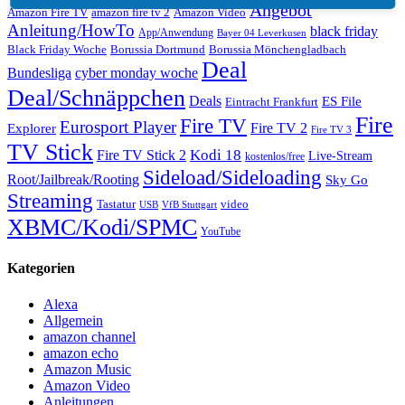
Angebot
Amazon Fire TV
amazon fire tv 2
Amazon Video
Anleitung/HowTo
black friday
App/Anwendung
Bayer 04 Leverkusen
Black Friday Woche
Borussia Dortmund
Borussia Mönchengladbach
Deal
Bundesliga
cyber monday woche
Deal/Schnäppchen
Deals
ES File
Eintracht Frankfurt
Fire
Fire TV
Eurosport Player
Fire TV 2
Explorer
Fire TV 3
TV Stick
Kodi 18
Fire TV Stick 2
Live-Stream
kostenlos/free
Sideload/Sideloading
Root/Jailbreak/Rooting
Sky Go
Streaming
Tastatur
video
VfB Stuttgart
USB
XBMC/Kodi/SPMC
YouTube
Kategorien
Alexa
Allgemein
amazon channel
amazon echo
Amazon Music
Amazon Video
Anleitungen