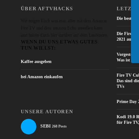
ÜBER AFTVHACKS
LETZTE
Die besten 
Wir zeigen Euch was man alles mit dem Amazon
Fire TV und dem amazon Echo anstellen kann
Die Fire TV
und halten Euch hier darüber auf dem Laufenden.
2021 auf a
WENN DU UNS ETWAS GUTES
TUN WILLST:
Vorgestellt
Was ist neu
Kaffee ausgeben
Fire TV Cub
bei Amazon einkaufen
Das sind di
TVs
Prime Day 2
UNSERE AUTOREN
Kodi 19.0 R
für Fire T
SEBI
268 Posts