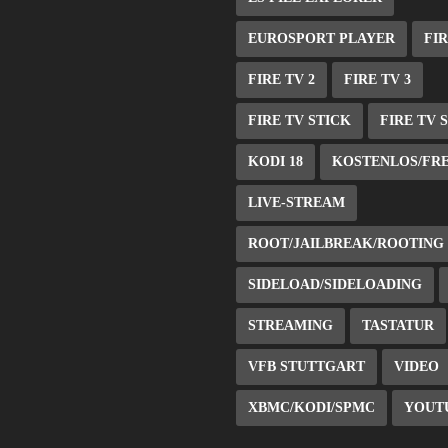
EUROSPORT PLAYER
FIR
FIRE TV 2
FIRE TV 3
FIRE TV STICK
FIRE TV 
KODI 18
KOSTENLOS/FR
LIVE-STREAM
ROOT/JAILBREAK/ROOTING
SIDELOAD/SIDELOADING
STREAMING
TASTATUR
VFB STUTTGART
VIDEO
XBMC/KODI/SPMC
YOUT