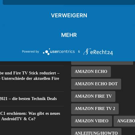
 BEITRÄGE
BELIEBTE TAGS
VERWEIGERN
Technik Deals am Black Friday
1. FC KÖLN
ADBFIRE / A
 Deals in der Black Friday Woche
MEHR
ALEXA
AMAZON
mazon
AMAZON ALEXA
Powered by
&
: Amazon Fire TV Stick 4K Max –
?
AMAZON CYBER MONDAY
AMAZON ECHO
e und Fire TV Stick reduziert –
e Unterschiede der aktuellen Fire
AMAZON ECHO DOT
AMAZON FIRE TV
021 – die besten Technik Deals
AMAZON FIRE TV 2
C1 erschienen: Was gibt es neues
V, AndroidTV & Co?
AMAZON VIDEO
ANGEB
ANLEITUNG/HOWTO