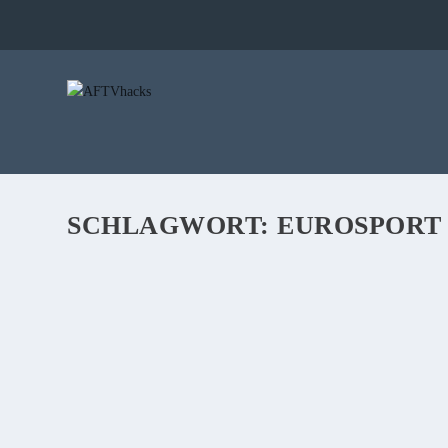
SCHLAGWORT:
EUROSPORT
HEUTE ABEND LIVE AUF EUROSPORT: BAY
von
Sebi
|
23. November 2018
|
0
|
Heute Abend um 20:30 wird Bayer 04 Leverkusen gegen VfB Stut
dem Fire TV. Wir zeigen wie es geht.