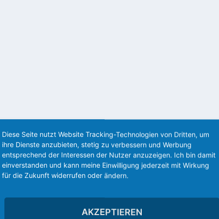
 Freitagsspiele werden nur noch im...
LAYER AUF DEM FIRE TV INSTALLIERT
” auf dem Fire TV & Stick installiert. Die App funktioniert somit ohne Chrome
Diese Seite nutzt Website Tracking-Technologien von Dritten, um
ihre Dienste anzubieten, stetig zu verbessern und Werbung
entsprechend der Interessen der Nutzer anzuzeigen. Ich bin damit
einverstanden und kann meine Einwilligung jederzeit mit Wirkung
für die Zukunft widerrufen oder ändern.
AKZEPTIEREN