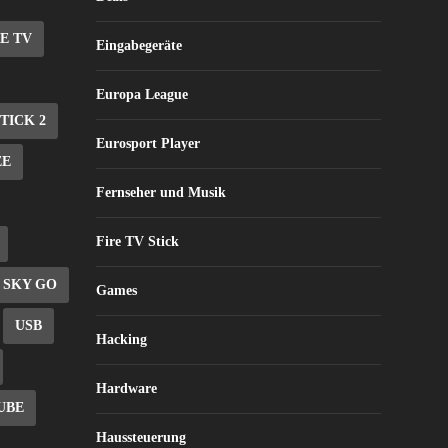
E TV
Eingabegeräte
Europa League
STICK 2
Eurosport Player
EE
Fernseher und Musik
Fire TV Stick
SKY GO
Games
USB
Hacking
Hardware
UBE
Haussteuerung