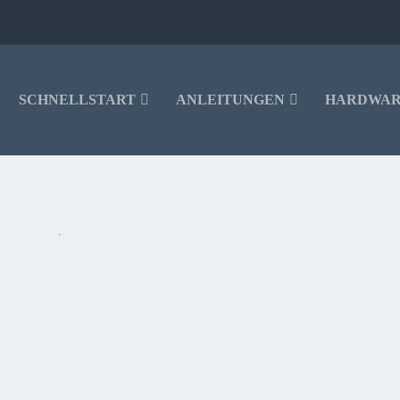
SCHNELLSTART
ANLEITUNGEN
HARDWA
ER 04 LEVERKUSEN : VFB STUTTGART
tgart angepfiffen. Die Partie wird im Eurosport Player Live übertragen – au