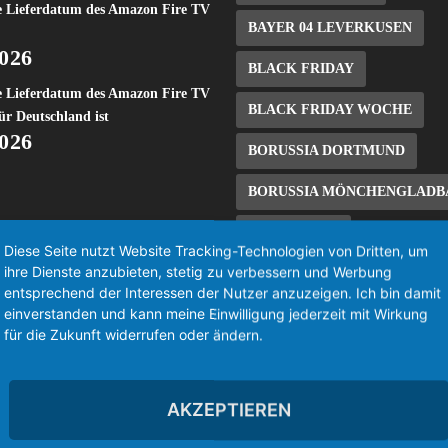
e Lieferdatum des Amazon Fire TV
BAYER 04 LEVERKUSEN
2026
BLACK FRIDAY
e Lieferdatum des Amazon Fire TV
BLACK FRIDAY WOCHE
ür Deutschland ist
2026
BORUSSIA DORTMUND
BORUSSIA MÖNCHENGLADB
BUNDESLIGA
Diese Seite nutzt Website Tracking-Technologien von Dritten, um
ihre Dienste anzubieten, stetig zu verbessern und Werbung
CYBER MONDAY WOCHE
entsprechend der Interessen der Nutzer anzuzeigen. Ich bin damit
einverstanden und kann meine Einwilligung jederzeit mit Wirkung
DEAL/SCHNÄPPCHEN
DE
für die Zukunft widerrufen oder ändern.
EINTRACHT FRANKFURT
ES FILE EXPLORER
AKZEPTIEREN
EUROSPORT PLAYER
FIR