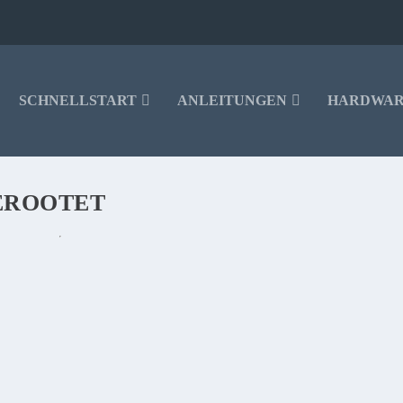
SCHNELLSTART
ANLEITUNGEN
HARDWA
GEROOTET
ER GEROOTET WERDEN!
r gerootet worden. Wir zeigen Euch, worauf es dabei ankommt und welche Met