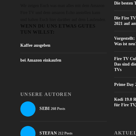
Die besten 
Wir zeigen Euch was man alles mit dem Amazon
Fire TV und dem amazon Echo anstellen kann
Die Fire TV
und halten Euch hier darüber auf dem Laufenden.
2021 auf a
WENN DU UNS ETWAS GUTES
TUN WILLST:
Vorgestellt
Was ist neu
Kaffee ausgeben
Fire TV Cub
bei Amazon einkaufen
Das sind di
TVs
Prime Day 2
UNSERE AUTOREN
Kodi 19.0 R
für Fire T
SEBI
268 Posts
AKTUEL
STEFAN
212 Posts