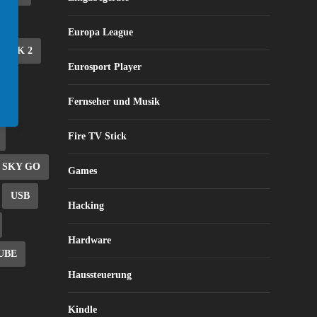
Europa League
STICK 2
Eurosport Player
EE
Fernseher und Musik
Fire TV Stick
SKY GO
Games
USB
Hacking
Hardware
UBE
Haussteuerung
Kindle