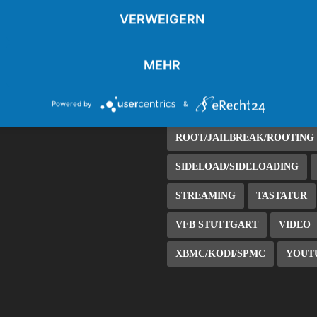
VERWEIGERN
FIRE TV 2
FIRE TV 3
FIRE TV STICK
FIRE TV 
MEHR
KODI 18
KOSTENLOS/FR
Powered by
&
LIVE-STREAM
ROOT/JAILBREAK/ROOTING
SIDELOAD/SIDELOADING
STREAMING
TASTATUR
VFB STUTTGART
VIDEO
XBMC/KODI/SPMC
YOUT