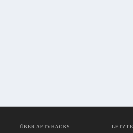
WEITERLESEN
HEUREKA! FIRE TV 2 WURDE PER SOFTW
von
Sebi
|
14. November 2015
|
0
|
Es ist ein Software Jailbreak für das Fire TV 2 erschienen. 
installieren.
WEITERLESEN
ÜBER AFTVHACKS
LETZTE