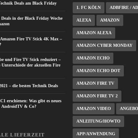
Technik Deals am Black Friday
1. FC KÖLN
ADBFIRE / A
 Deals in der Black Friday Woche
ALEXA
AMAZON
mazon
AMAZON ALEXA
: Amazon Fire TV Stick 4K Max –
?
AMAZON CYBER MONDAY
AMAZON ECHO
e und Fire TV Stick reduziert –
e Unterschiede der aktuellen Fire
AMAZON ECHO DOT
AMAZON FIRE TV
021 – die besten Technik Deals
AMAZON FIRE TV 2
C1 erschienen: Was gibt es neues
V, AndroidTV & Co?
AMAZON VIDEO
ANGEB
ANLEITUNG/HOWTO
APP/ANWENDUNG
LE LIEFERZEIT