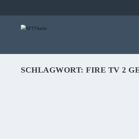
SCHLAGWORT:
FIRE TV 2 
NEWS: AUCH DAS FIRE TV 2 KANN WIED
von
Sebi
|
7. März 2019
|
5
|
Wie gestern schon prophezeit ist auch das 4k Fire TV 2 wiede
verwendet wurde.