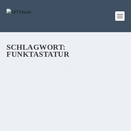
SCHLAGWORT:
FUNKTASTATUR
DEAL: LOGITECH K400 PLUS
FUNKTASTATUR FÜRS FIRE TV NUR 17€
von
Stefan
|
1. Dezember 2019
|
5
|
Aktuell gibt es unsere Tastaturempfehlung fürs Fire TV wieder
zu einem Sehr guten Preis. Wie, und an welchem Fire TV ihr
sie nutzen könnt, erfahrt ihr in diesem Beitrag.