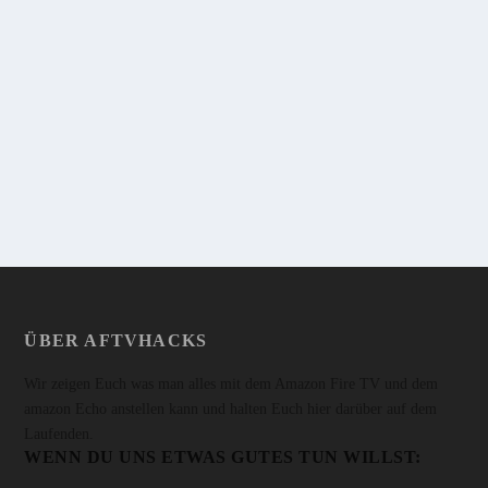
KOMPATIBEL MIT FIRE TV
von
Stefan
|
20. November 2017
|
8
|
Heute gibt es unsere Tastaturempfehlung fürs Fire TV im
Amazon Tagesangebot. Schwarz für nur 19,99€
WEITERLESEN
ÜBER AFTVHACKS
Wir zeigen Euch was man alles mit dem Amazon Fire TV und dem
amazon Echo anstellen kann und halten Euch hier darüber auf dem
Laufenden.
WENN DU UNS ETWAS GUTES TUN WILLST: