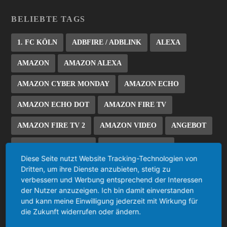
BELIEBTE TAGS
1. FC KÖLN
ADBFIRE / ADBLINK
ALEXA
AMAZON
AMAZON ALEXA
AMAZON CYBER MONDAY
AMAZON ECHO
AMAZON ECHO DOT
AMAZON FIRE TV
AMAZON FIRE TV 2
AMAZON VIDEO
ANGEBOT
ANLEITUNG/HOWTO
APP/ANWENDUNG
Diese Seite nutzt Website Tracking-Technologien von
BAYER 04 LEVERKUSEN
BLACK FRIDAY
Dritten, um ihre Dienste anzubieten, stetig zu
verbessern und Werbung entsprechend der Interessen
BLACK FRIDAY WOCHE
BORUSSIA DORTMUND
der Nutzer anzuzeigen. Ich bin damit einverstanden
und kann meine Einwilligung jederzeit mit Wirkung für
BORUSSIA MÖNCHENGLADBACH
BUNDESLIGA
die Zukunft widerrufen oder ändern.