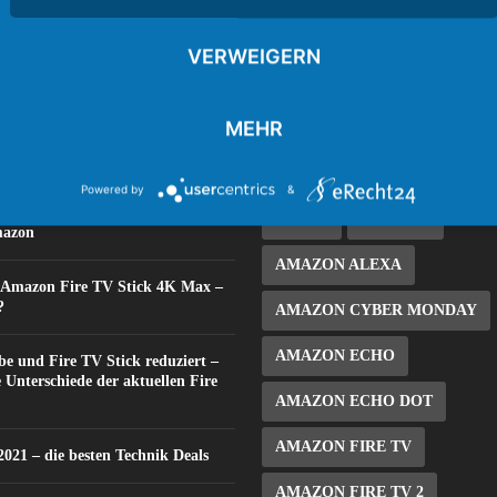
VERWEIGERN
 BEITRÄGE
BELIEBTE TAGS
MEHR
Technik Deals am Black Friday
1. FC KÖLN
ADBFIRE / A
Powered by
&
 Deals in der Black Friday Woche
ALEXA
AMAZON
mazon
AMAZON ALEXA
: Amazon Fire TV Stick 4K Max –
?
AMAZON CYBER MONDAY
AMAZON ECHO
e und Fire TV Stick reduziert –
e Unterschiede der aktuellen Fire
AMAZON ECHO DOT
AMAZON FIRE TV
021 – die besten Technik Deals
AMAZON FIRE TV 2