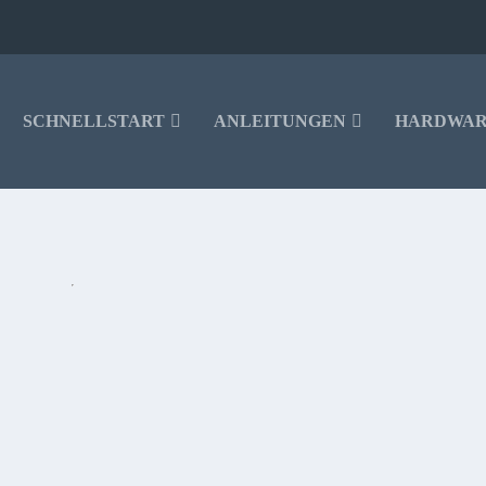
SCHNELLSTART
ANLEITUNGEN
HARDWA
EN VOM 15.12.2017
chnäppchen mit über 30% Ersparnis sind aber nur wenige dabei. Die 1. Staffel
ie noch 25,99€. Gute Vorbereitung für die 2. Staffel die ja im Frühling 2018