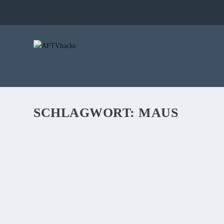
SCHLAGWORT:
MAUS
DEALS: AMAZON-LAST-MINUTE-SCHNÄPPCH
von
Sebi
|
15. Dezember 2017
|
0
|
Auch heute hat Amazon wieder einiges im Angebot – richtige S
Westworld gibt es bei Amazon Video für 10€ – gestern kostete s
rauskommen soll.