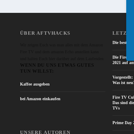
ÜBER AFTVHACKS
LETZTE
Die besten 
Wir zeigen Euch was man alles mit dem Amazon
Fire TV und dem amazon Echo anstellen kann
Die Fire TV
und halten Euch hier darüber auf dem Laufenden.
2021 auf a
WENN DU UNS ETWAS GUTES
TUN WILLST:
Vorgestellt
Was ist neu
Kaffee ausgeben
Fire TV Cub
bei Amazon einkaufen
Das sind di
TVs
Prime Day 2
UNSERE AUTOREN