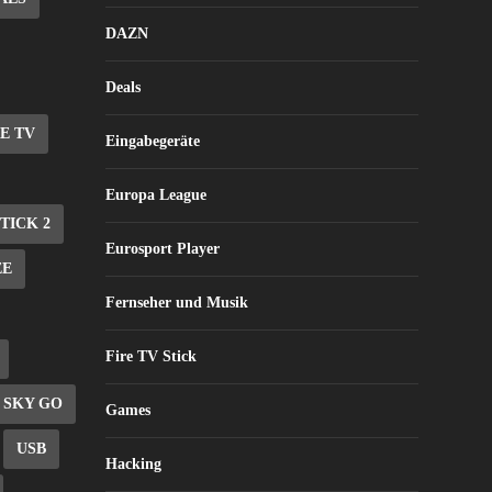
DAZN
Deals
E TV
Eingabegeräte
Europa League
STICK 2
Eurosport Player
EE
Fernseher und Musik
Fire TV Stick
SKY GO
Games
USB
Hacking