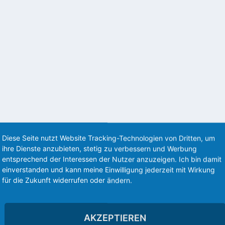
-SPEICHER, BLUETOOTH T
LICHE WLANS & MEHR
re TV (51.1.5.0) und den Fire TV Stick (54.1.1.0) veröffentlicht
 EINEM ANDROID-GERÄT (BSPW. FÜR SKY GO)
Diese Seite nutzt Website Tracking-Technologien von Dritten, um
ihre Dienste anzubieten, stetig zu verbessern und Werbung
maus am Sofa rumliegen haben wollt, Euch die Preise dafür zu hoch sind oder 
entsprechend der Interessen der Nutzer anzuzeigen. Ich bin damit
einverstanden und kann meine Einwilligung jederzeit mit Wirkung
für die Zukunft widerrufen oder ändern.
AKZEPTIEREN