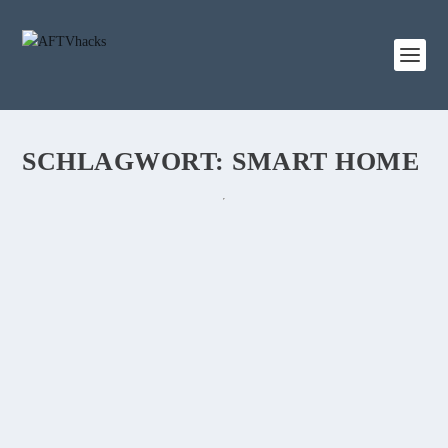
SCHLAGWORT:
SMART HOME
DEAL: FIRE TV STICK FÜR 20€ & WEITERE
AMAZON-GERÄTE STARK VERBILLIGT
von
Sebi
|
14. Juli 2019
|
0
|
Eigentlich fängt der Prime Day ja erst morgen an, aber Amazon
hat heute schon ein paar Knaller rausgehauen. Unter anderem
gibt es den Stick 2 für 20€.