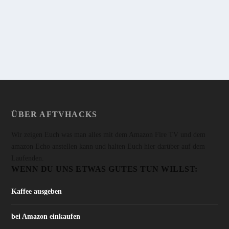
und kann bis zu 3680Watt schalten.
WEITERLESEN
ÜBER AFTVHACKS
Wir zeigen Euch was man alles mit dem Amazon Fire TV und dem
amazon Echo anstellen kann und halten Euch hier darüber auf dem
Laufenden.
WENN DU UNS ETWAS GUTES TUN WILLST:
Kaffee ausgeben
bei Amazon einkaufen