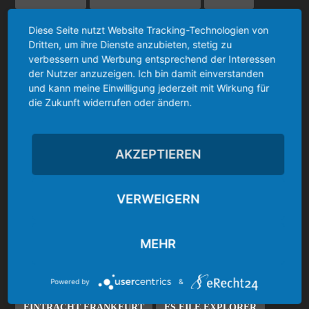
AMAZON
AMAZON ALEXA
Diese Seite nutzt Website Tracking-Technologien von
Dritten, um ihre Dienste anzubieten, stetig zu
AMAZON CYBER MONDAY
AMAZON ECHO
verbessern und Werbung entsprechend der Interessen
der Nutzer anzuzeigen. Ich bin damit einverstanden
AMAZON ECHO DOT
AMAZON FIRE TV
und kann meine Einwilligung jederzeit mit Wirkung für
die Zukunft widerrufen oder ändern.
AMAZON FIRE TV 2
AMAZON VIDEO
ANGEBOT
ANLEITUNG/HOWTO
APP/ANWENDUNG
AKZEPTIEREN
BAYER 04 LEVERKUSEN
BLACK FRIDAY
BLACK FRIDAY WOCHE
BORUSSIA DORTMUND
VERWEIGERN
BORUSSIA MÖNCHENGLADBACH
BUNDESLIGA
MEHR
CYBER MONDAY WOCHE
DEAL
DEAL/SCHNÄPPCHEN
DEALS
Powered by
&
EINTRACHT FRANKFURT
ES FILE EXPLORER