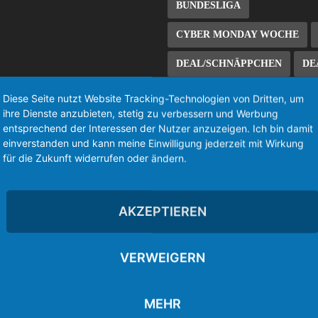
BUNDESLIGA
CYBER MONDAY WOCHE
DEAL/SCHNÄPPCHEN
DE
EINTRACHT FRANKFURT
Diese Seite nutzt Website Tracking-Technologien von Dritten, um
ihre Dienste anzubieten, stetig zu verbessern und Werbung
ES FILE EXPLORER
entsprechend der Interessen der Nutzer anzuzeigen. Ich bin damit
einverstanden und kann meine Einwilligung jederzeit mit Wirkung
EUROSPORT PLAYER
FIR
für die Zukunft widerrufen oder ändern.
FIRE TV 2
FIRE TV 3
AKZEPTIEREN
FIRE TV STICK
FIRE TV 
KODI 18
KOSTENLOS/FR
VERWEIGERN
LIVE-STREAM
ROOT/JAILBREAK/ROOTING
MEHR