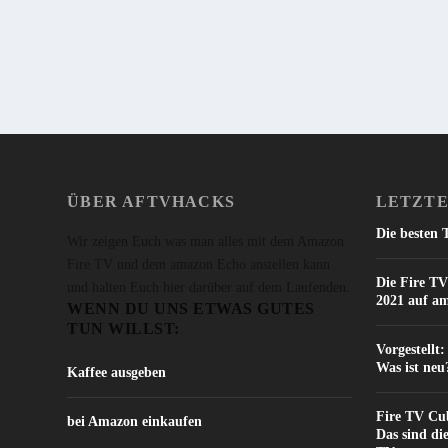
WEITERLESEN
ÜBER AFTVHACKS
LETZTE
Die besten 
Wir zeigen Euch was man alles mit dem Amazon
Fire TV und dem amazon Echo anstellen kann
Die Fire TV
und halten Euch hier darüber auf dem Laufenden.
2021 auf a
WENN DU UNS ETWAS GUTES
TUN WILLST:
Vorgestellt
Was ist neu
Kaffee ausgeben
Fire TV Cub
bei Amazon einkaufen
Das sind di