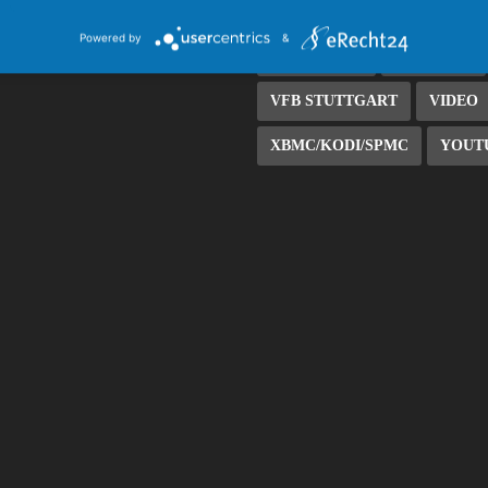
SIDELOAD/SIDELOADING
Powered by
&
STREAMING
TASTATUR
VFB STUTTGART
VIDEO
XBMC/KODI/SPMC
YOUT