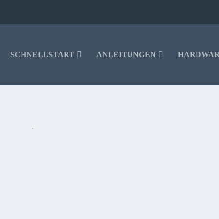
SCHNELLSTART
ANLEITUNGEN
HARDWA
STALLIEREN (STAND NOVEMBER 2018)
der SkyGo App auf dem Fire TV. Das führte dazu, dass SkyGo auf dem Fire TV
ne Lösung gefunden: unsere detaillierte Anleitung zeigt Euch, wie Ihr SkyGo