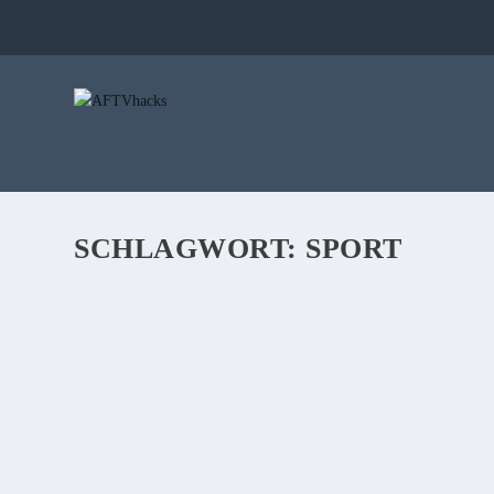
SCHLAGWORT:
SPORT
ANLEITUNG: SKYGO AUF DEM FIRE TV IN
von
Sebi
|
2. Mai 2018
|
444
|
In den letzten Wochen gab es immer wieder Update-Probleme 
mehr funktioniert. Unsere Community & wir haben jetzt aber ei
Fire TV wieder ans Laufen bringt.