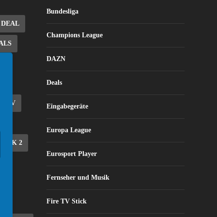
Bundesliga
DEAL
Champions League
ALS
DAZN
Deals
E TV
Eingabegeräte
Europa League
STICK 2
Eurosport Player
EE
Fernseher und Musik
Fire TV Stick