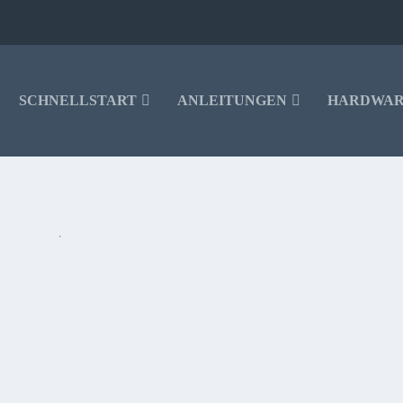
SCHNELLSTART
ANLEITUNGEN
HARDWA
K (LITE)? FÜR WEN LOHNT ER SICH?
 Ausführungen. Wie haben ihn ausprobiert und erklären euch für wen er sich l