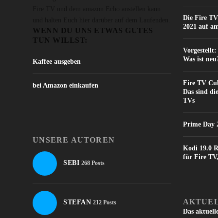
Fire TV und dem amazon Echo anstellen kann
Die Fire TV
und halten Euch hier darüber auf dem Laufenden.
2021 auf a
WENN DU UNS ETWAS GUTES
TUN WILLST:
Vorgestellt
Was ist neu
Kaffee ausgeben
Fire TV Cub
bei Amazon einkaufen
Das sind di
TVs
Prime Day 2
UNSERE AUTOREN
Kodi 19.0 R
für Fire T
SEBI
268 Posts
AKTUEL
STEFAN
212 Posts
Das aktuell