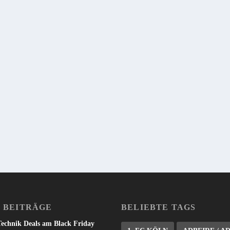
ERST: FINGER WEG!
t die beste AirPlay-App auf dem Fire TV?” lauten, aber selbst bei nur sporadisch
len bisher fürs Fire TV erschienenen AirPlay-Apps.
 BEITRÄGE
BELIEBTE TAGS
Technik Deals am Black Friday