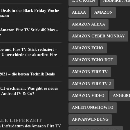
1. FC KÖLN
ADBFIRE / A
 Deals in der Black Friday Woche
ALEXA
AMAZON
mazon
AMAZON ALEXA
: Amazon Fire TV Stick 4K Max –
?
AMAZON CYBER MONDAY
AMAZON ECHO
e und Fire TV Stick reduziert –
e Unterschiede der aktuellen Fire
AMAZON ECHO DOT
AMAZON FIRE TV
021 – die besten Technik Deals
AMAZON FIRE TV 2
C1 erschienen: Was gibt es neues
V, AndroidTV & Co?
AMAZON VIDEO
ANGEB
ANLEITUNG/HOWTO
APP/ANWENDUNG
LE LIEFERZEIT
e Lieferdatum des Amazon Fire TV