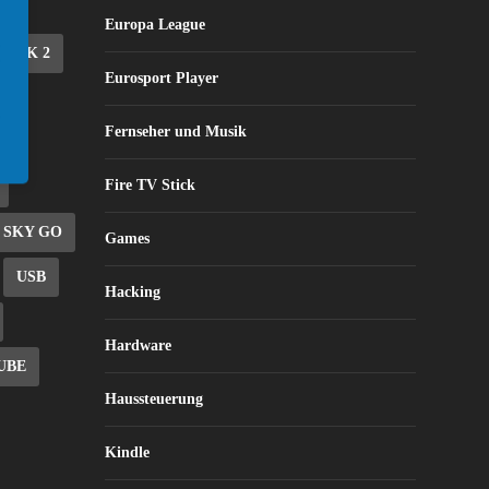
Europa League
STICK 2
Eurosport Player
EE
Fernseher und Musik
Fire TV Stick
SKY GO
Games
USB
Hacking
Hardware
UBE
Haussteuerung
Kindle