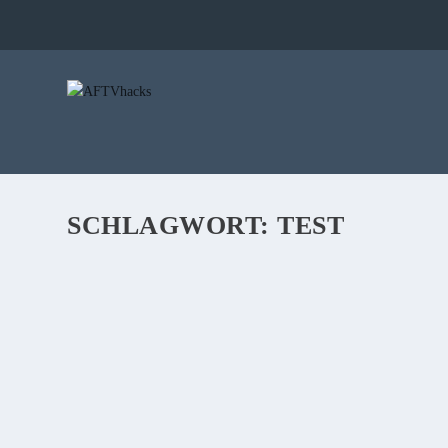
SCHLAGWORT:
TEST
TEST: WAS KANN DER NEUE FIRE TV STIC
von
Stefan
|
2. Oktober 2020
|
1
|
Der neue Fire TV Stick ist da und kommt in zwei verschiedenen
WEITERLESEN