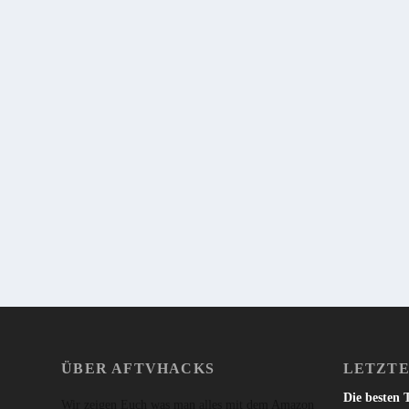
TEST: AIRPLAY-APPS FÜRS FIRE TV – VOR
von
Sebi
|
19. Februar 2015
|
17
|
Eigentlich sollte die Überschrift des Artikels “Test: Welches is
Nutzung von AirPlay können wir Euch leider nur abraten von al
WEITERLESEN
ÜBER AFTVHACKS
LETZTE
Die besten 
Wir zeigen Euch was man alles mit dem Amazon