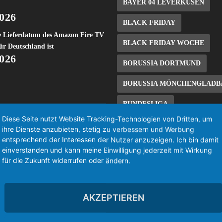
BAYER 04 LEVERKUSEN
2026
BLACK FRIDAY
e Lieferdatum des Amazon Fire TV
BLACK FRIDAY WOCHE
ür Deutschland ist
2026
BORUSSIA DORTMUND
BORUSSIA MÖNCHENGLADB
BUNDESLIGA
Diese Seite nutzt Website Tracking-Technologien von Dritten, um
CYBER MONDAY WOCHE
ihre Dienste anzubieten, stetig zu verbessern und Werbung
entsprechend der Interessen der Nutzer anzuzeigen. Ich bin damit
DEAL/SCHNÄPPCHEN
DE
einverstanden und kann meine Einwilligung jederzeit mit Wirkung
für die Zukunft widerrufen oder ändern.
EINTRACHT FRANKFURT
ES FILE EXPLORER
AKZEPTIEREN
EUROSPORT PLAYER
FIR