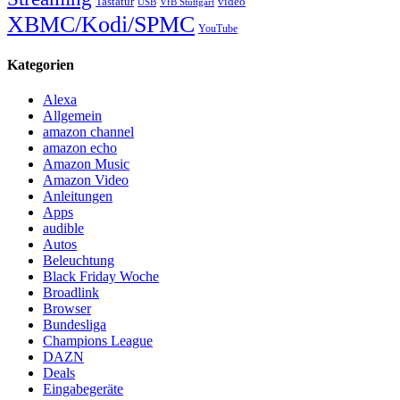
Tastatur
video
VfB Stuttgart
USB
XBMC/Kodi/SPMC
YouTube
Kategorien
Alexa
Allgemein
amazon channel
amazon echo
Amazon Music
Amazon Video
Anleitungen
Apps
audible
Autos
Beleuchtung
Black Friday Woche
Broadlink
Browser
Bundesliga
Champions League
DAZN
Deals
Eingabegeräte