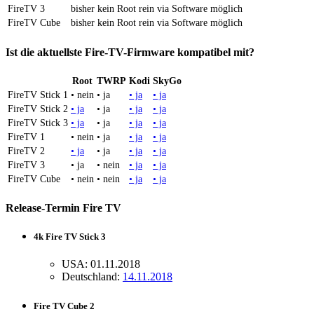
FireTV 3
bisher kein Root rein via Software möglich
FireTV Cube
bisher kein Root rein via Software möglich
Ist die aktuellste Fire-TV-Firmware kompatibel mit?
Root
TWRP
Kodi
SkyGo
FireTV Stick 1
• nein
• ja
• ja
• ja
FireTV Stick 2
• ja
• ja
• ja
• ja
FireTV Stick 3
• ja
• ja
• ja
• ja
FireTV 1
• nein
• ja
• ja
• ja
FireTV 2
• ja
• ja
• ja
• ja
FireTV 3
• ja
• nein
• ja
• ja
FireTV Cube
• nein
• nein
• ja
• ja
Release-Termin Fire TV
4k Fire TV Stick 3
USA: 01.11.2018
Deutschland:
14.11.2018
Fire TV Cube 2