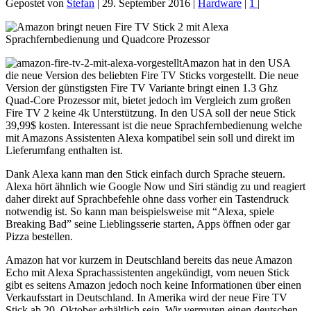
Gepostet von
Stefan
|
29. September 2016
|
Hardware
|
1
|
Amazon hat in den USA
die neue Version des beliebten Fire TV Sticks vorgestellt. Die neue
Version der günstigsten Fire TV Variante bringt einen 1.3 Ghz
Quad-Core Prozessor mit, bietet jedoch im Vergleich zum großen
Fire TV 2 keine 4k Unterstützung. In den USA soll der neue Stick
39,99$ kosten. Interessant ist die neue Sprachfernbedienung welche
mit Amazons Assistenten Alexa kompatibel sein soll und direkt im
Lieferumfang enthalten ist.
Dank Alexa kann man den Stick einfach durch Sprache steuern.
Alexa hört ähnlich wie Google Now und Siri ständig zu und reagiert
daher direkt auf Sprachbefehle ohne dass vorher ein Tastendruck
notwendig ist. So kann man beispielsweise mit “Alexa, spiele
Breaking Bad” seine Lieblingsserie starten, Apps öffnen oder gar
Pizza bestellen.
Amazon hat vor kurzem in Deutschland bereits das neue Amazon
Echo mit Alexa Sprachassistenten angekündigt, vom neuen Stick
gibt es seitens Amazon jedoch noch keine Informationen über einen
Verkaufsstart in Deutschland. In Amerika wird der neue Fire TV
Stick ab 20. Oktober erhältlich sein. Wir vermuten einen deutschen