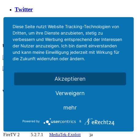
Twitter
330 Abos
Diese Seite nutzt Website Tracking-Technologien von
zum Newsletter anmelden
Dritten, um ihre Dienste anzubieten, stetig zu
verbessern und Werbung entsprechend der Interessen
der Nutzer anzuzeigen. Ich bin damit einverstanden
Unterstütze uns
und kann meine Einwilligung jederzeit mit Wirkung für
die Zukunft widerrufen oder ändern.
Akzeptieren
Welches ist die zuletzt rootbare FireTV-Firmware?
Verweigern
Version
Methode
TWRP
mehr
FireTV Stick 1
5.2.1.0
Kingo Root
ja
FireTV Stick 2
5.2.7.1
MediaTek-Exploit
ja
Powered by
&
FireTV Stick 3
5.2.7.1
MediaTek-Exploit
ja
FireTV 1
5.0.5
KingRoot
ja
FireTV 2
5.2.7.1
MediaTek-Exploit
ja