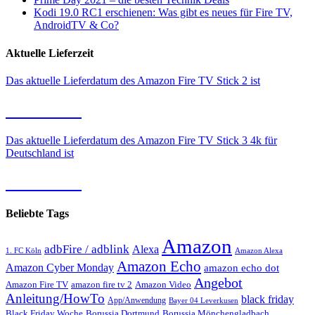
Kodi 19.0 RC1 erschienen: Was gibt es neues für Fire TV,
AndroidTV & Co?
Aktuelle Lieferzeit
Das aktuelle Lieferdatum des Amazon Fire TV Stick 2 ist
09.08.2026
Das aktuelle Lieferdatum des Amazon Fire TV Stick 3 4k für
Deutschland ist
09.08.2026
Beliebte Tags
Amazon
adbFire / adblink
Alexa
1. FC Köln
Amazon Alexa
Amazon Echo
Amazon Cyber Monday
amazon echo dot
Angebot
Amazon Fire TV
amazon fire tv 2
Amazon Video
Anleitung/HowTo
black friday
App/Anwendung
Bayer 04 Leverkusen
Black Friday Woche
Borussia Dortmund
Borussia Mönchengladbach