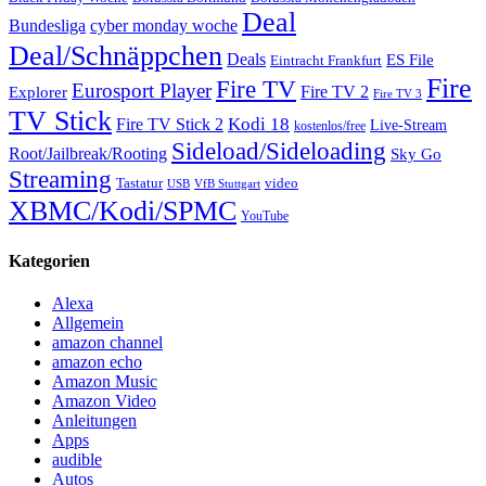
Deal
Bundesliga
cyber monday woche
Deal/Schnäppchen
Deals
ES File
Eintracht Frankfurt
Fire
Fire TV
Eurosport Player
Fire TV 2
Explorer
Fire TV 3
TV Stick
Kodi 18
Fire TV Stick 2
Live-Stream
kostenlos/free
Sideload/Sideloading
Root/Jailbreak/Rooting
Sky Go
Streaming
Tastatur
video
VfB Stuttgart
USB
XBMC/Kodi/SPMC
YouTube
Kategorien
Alexa
Allgemein
amazon channel
amazon echo
Amazon Music
Amazon Video
Anleitungen
Apps
audible
Autos