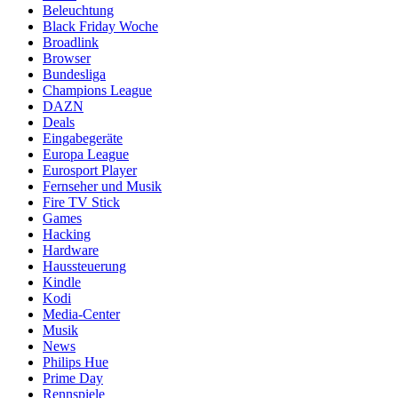
Beleuchtung
Black Friday Woche
Broadlink
Browser
Bundesliga
Champions League
DAZN
Deals
Eingabegeräte
Europa League
Eurosport Player
Fernseher und Musik
Fire TV Stick
Games
Hacking
Hardware
Haussteuerung
Kindle
Kodi
Media-Center
Musik
News
Philips Hue
Prime Day
Rennspiele