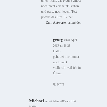
unter “Falls das Kodi Symbol
noch nicht erscheint” stehen
und starte nach jedem Test
jeweils das Fire TV neu.
Zum Antworten anmelden
georg
am 8. April
2015 um 18:28
Hallo
geht bei mir immer
noch nicht
vielleicht weil ich in
Ö bin?
lg georg
Michael
am 26. März 2015 um 8:54
Hallo !