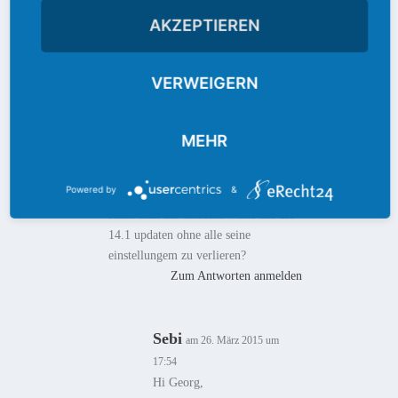
AKZEPTIEREN
Georg
am 25. März 2015 um 21:13
Hallo,
VERWEIGERN
Super sache mit dem direkten stert
von kodi am firetv
Ich hab die 14.0 installiert sehe die
MEHR
nun am Startschirm soweit so gut
Powered by
&
Frage:
Kann man auf einfache weise auf die
14.1 updaten ohne alle seine
einstellungem zu verlieren?
Zum Antworten anmelden
Sebi
am 26. März 2015 um
17:54
Hi Georg,