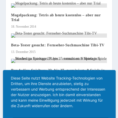
Mogelpackung: Tetris ab heute kostenlos – aber nur
Trial
18. November 2014
Beta-Tester gesucht: Fernseher-Suchmaschine Tibi-TV
13. Dezember 2015
Bundesliga Spieltage 23. bis 27. terminiert: 9 Spiele in
5 Wochen im Eurosport Player – erstmals auch
Diese Seite nutzt Website Tracking-Technologien von
Montags-Spiele
Dritten, um ihre Dienste anzubieten, stetig zu
12. Januar 2018
verbessern und Werbung entsprechend der Interessen
der Nutzer anzuzeigen. Ich bin damit einverstanden
und kann meine Einwilligung jederzeit mit Wirkung für
die Zukunft widerrufen oder ändern.
137 KOMMENTARE