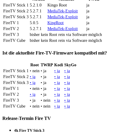
FireTV Stick 1
5.2.1.0
Kingo Root
ja
FireTV Stick 2
5.2.7.1
MediaTek-Exploit
ja
FireTV Stick 3
5.2.7.1
MediaTek-Exploit
ja
FireTV 1
5.0.5
KingRoot
ja
FireTV 2
5.2.7.1
MediaTek-Exploit
ja
FireTV 3
bisher kein Root rein via Software möglich
FireTV Cube
bisher kein Root rein via Software möglich
Ist die aktuellste Fire-TV-Firmware kompatibel mit?
Root
TWRP
Kodi
SkyGo
FireTV Stick 1
• nein
• ja
• ja
• ja
FireTV Stick 2
• ja
• ja
• ja
• ja
FireTV Stick 3
• ja
• ja
• ja
• ja
FireTV 1
• nein
• ja
• ja
• ja
FireTV 2
• ja
• ja
• ja
• ja
FireTV 3
• ja
• nein
• ja
• ja
FireTV Cube
• nein
• nein
• ja
• ja
Release-Termin Fire TV
4k Fire TV Stick 3