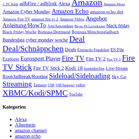
Amazon
adbFire / adblink
Alexa
1. FC Köln
Amazon Alexa
Amazon Echo
Amazon Cyber Monday
amazon echo dot
Angebot
Amazon Fire TV
amazon fire tv 2
Amazon Video
Anleitung/HowTo
black friday
App/Anwendung
Bayer 04 Leverkusen
Black Friday Woche
Borussia Dortmund
Borussia Mönchengladbach
Deal
Bundesliga
cyber monday woche
Deal/Schnäppchen
Deals
ES File
Eintracht Frankfurt
Fire
Fire TV
Eurosport Player
Fire TV 2
Explorer
Fire TV 3
TV Stick
Kodi 18
Fire TV Stick 2
Live-Stream
kostenlos/free
Sideload/Sideloading
Root/Jailbreak/Rooting
Sky Go
Streaming
Tastatur
video
VfB Stuttgart
USB
XBMC/Kodi/SPMC
YouTube
Kategorien
Alexa
Allgemein
amazon channel
amazon echo