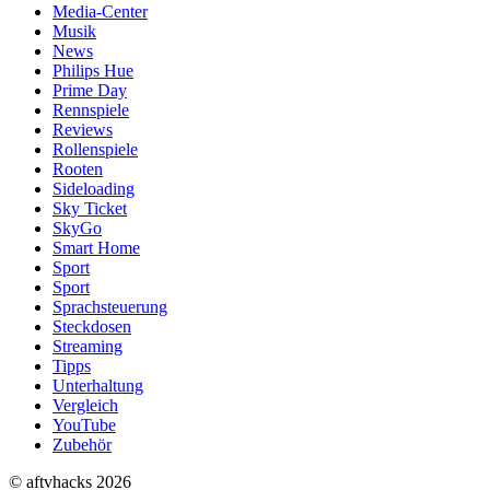
Media-Center
Musik
News
Philips Hue
Prime Day
Rennspiele
Reviews
Rollenspiele
Rooten
Sideloading
Sky Ticket
SkyGo
Smart Home
Sport
Sport
Sprachsteuerung
Steckdosen
Streaming
Tipps
Unterhaltung
Vergleich
YouTube
Zubehör
© aftvhacks 2026