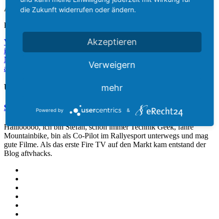
Aktie:
die Zukunft widerrufen oder ändern.
Rate:
Akzeptieren
Vorherige
Sprachassistent Amazon Echo und Echo Dot jetzt offiziell
in Deutschland verfügbar
Nächste
Anleitung: Aktionen mit Amazon Echo und Broadlink
Verweigern
ausführen – Fernseher, Verstärker und Beleuchtung anschalten
Über den Autor
mehr
Stefan
Powered by
&
Halllooooo, ich bin Stefan, schon immer Technik Geek, fahre
Mountainbike, bin als Co-Pilot im Rallyesport unterwegs und mag
gute Filme. Als das erste Fire TV auf den Markt kam entstand der
Blog aftvhacks.