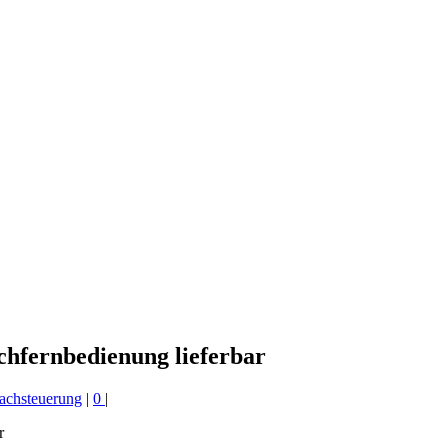
achfernbedienung lieferbar
achsteuerung
|
0
|