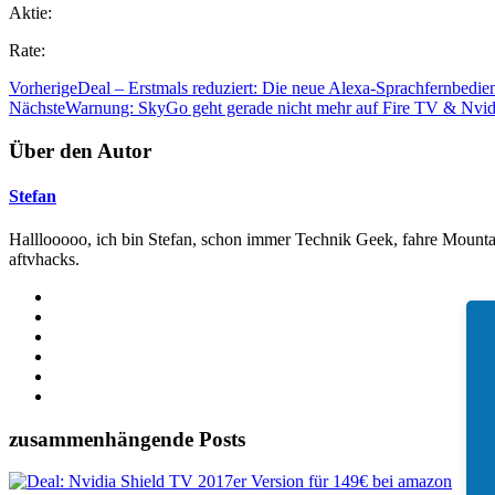
Aktie:
Rate:
Vorherige
Deal – Erstmals reduziert: Die neue Alexa-Sprachfernbedie
Nächste
Warnung: SkyGo geht gerade nicht mehr auf Fire TV & Nvid
Über den Autor
Stefan
Halllooooo, ich bin Stefan, schon immer Technik Geek, fahre Mountai
aftvhacks.
zusammenhängende Posts