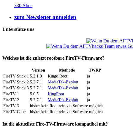
330 Abos
zum Newsletter anmelden
Unterstütze uns
Welches ist die zuletzt rootbare FireTV-Firmware?
Version
Methode
TWRP
FireTV Stick 1
5.2.1.0
Kingo Root
ja
FireTV Stick 2
5.2.7.1
MediaTek-Exploit
ja
FireTV Stick 3
5.2.7.1
MediaTek-Exploit
ja
FireTV 1
5.0.5
KingRoot
ja
FireTV 2
5.2.7.1
MediaTek-Exploit
ja
FireTV 3
bisher kein Root rein via Software möglich
FireTV Cube
bisher kein Root rein via Software möglich
Ist die aktuellste Fire-TV-Firmware kompatibel mit?