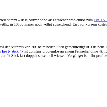
 Preis stimmt – dass Nutzer ohne 4k Fernseher problemlos zum
Fire TV 
Netflix in 1080p immer noch völlig ausreichend. Erst vor kurzem koste
ass der Aufpreis von 20€ beim neuen Stick gerechtfertigt ist. Die neue 
er
fire tv stick 4k
ist übrigens problemlos an einem Fernseher ohne 4k nutz
der 4k Stick fast doppelt so schnell wie sein Vorgänger ist – ihr profit