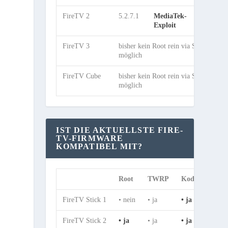
FireTV 2
5.2.7.1
MediaTek-
ja
Exploit
FireTV 3
bisher kein Root rein via Software
möglich
FireTV Cube
bisher kein Root rein via Software
möglich
IST DIE AKTUELLSTE FIRE-
TV-FIRMWARE
KOMPATIBEL MIT?
Root
TWRP
Kodi
SkyG
FireTV Stick 1
• nein
• ja
• ja
• ja
FireTV Stick 2
• ja
• ja
• ja
• ja