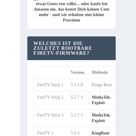
WELCHES IST DIE
ZULETZT ROOTBARE
FIRETV-FIRMWARE?
Version
Methode
TWRP
FireTV Stick 1
5.2.1.0
Kingo Root
ja
FireTV Stick 2
5.2.7.1
MediaTek-
ja
Exploit
FireTV Stick 3
5.2.7.1
MediaTek-
ja
Exploit
FireTV 1
5.0.5
KingRoot
ja