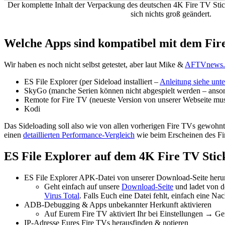
Der komplette Inhalt der Verpackung des deutschen 4K Fire TV Stic
sich nichts groß geändert.
Welche Apps sind kompatibel mit dem Fir
Wir haben es noch nicht selbst getestet, aber laut Mike &
AFTVnews
ES File Explorer (per Sideload installiert –
Anleitung siehe unt
SkyGo (manche Serien können nicht abgespielt werden – ansonst
Remote for Fire TV (neueste Version von unserer Webseite muss
Kodi
Das Sideloading soll also wie von allen vorherigen Fire TVs gewohnt
einen
detaillierten Performance-Vergleich
wie beim Erscheinen des Fi
ES File Explorer auf dem 4K Fire TV Stick
ES File Explorer APK-Datei von unserer Download-Seite heru
Geht einfach auf unsere
Download-Seite
und ladet von do
Virus Total
. Falls Euch eine Datei fehlt, einfach eine 
ADB-Debugging & Apps unbekannter Herkunft aktivieren
Auf Eurem Fire TV aktiviert Ihr bei Einstellungen → 
IP-Adresse Eures Fire TVs herausfinden & notieren