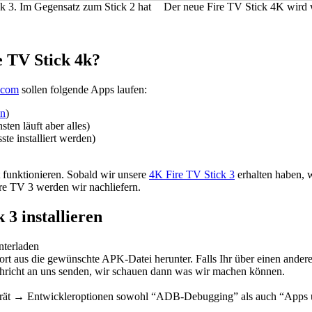
k 3. Im Gegensatz zum Stick 2 hat
Der neue Fire TV Stick 4K wird 
e TV Stick 4k?
.com
sollen folgende Apps laufen:
en
)
en läuft aber alles)
te installiert werden)
 funktionieren. Sobald wir unsere
4K Fire TV Stick 3
erhalten haben, w
re TV 3 werden wir nachliefern.
 3 installieren
nterladen
rt aus die gewünschte APK-Datei herunter. Falls Ihr über einen anderen
Nachricht an uns senden, wir schauen dann was wir machen können.
Gerät → Entwickleroptionen sowohl “ADB-Debugging” als auch “Apps 