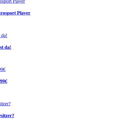
urosport Player
st da!
199€
sitzer?