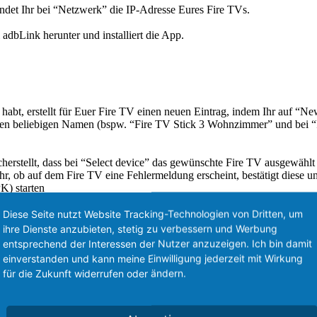
indet Ihr bei “Netzwerk” die IP-Adresse Eures Fire TVs.
dbLink herunter und installiert die App.
 habt, erstellt für Euer Fire TV einen neuen Eintrag, indem Ihr auf “Ne
nen beliebigen Namen (bspw. “Fire TV Stick 3 Wohnzimmer” und bei “IP 
erstellt, dass bei “Select device” das gewünschte Fire TV ausgewählt 
Ihr, ob auf dem Fire TV eine Fehlermeldung erscheint, bestätigt diese 
PK) starten
manchmal nicht automatisch auf der Fire TV Startseite. Immer funktion
 anschließend auf “Apps” klicken.
Diese Seite nutzt Website Tracking-Technologien von Dritten, um
rte Anwendung – wenn diese noch nie installiert war, ist sie meist am un
ihre Dienste anzubieten, stetig zu verbessern und Werbung
entsprechend der Interessen der Nutzer anzuzeigen. Ich bin damit
einverstanden und kann meine Einwilligung jederzeit mit Wirkung
für die Zukunft widerrufen oder ändern.
 wann und wo Ihr den Stick bestellt habt? Falls Ihr ihn noch nicht erhal