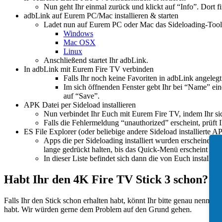
Nun geht Ihr einmal zurück und klickt auf “Info”. Dort f
adbLink auf Eurem PC/Mac installieren & starten
Ladet nun auf Eurem PC oder Mac das Sideloading-Tool a
Windows
Mac OSX
Linux
Anschließend startet Ihr adbLink.
In adbLink mit Eurem Fire TV verbinden
Falls Ihr noch keine Favoriten in adbLink angelegt
Im sich öffnenden Fenster gebt Ihr bei “Name” ei
auf “Save”.
APK Datei per Sideload installieren
Nun verbindet Ihr Euch mit Eurem Fire TV, indem Ihr sich
Falls die Fehlermeldung “unauthorized” erscheint, prüft 
ES File Explorer (oder beliebige andere Sideload installierte A
Apps die per Sideloading installiert wurden erscheinen 
lange gedrückt halten, bis das Quick-Menü erscheint und
In dieser Liste befindet sich dann die von Euch installie
Habt Ihr den 4K Fire TV Stick 3 schon?
Falls Ihr den Stick schon erhalten habt, könnt Ihr bitte genau nennen,
habt. Wir würden gerne dem Problem auf den Grund gehen.