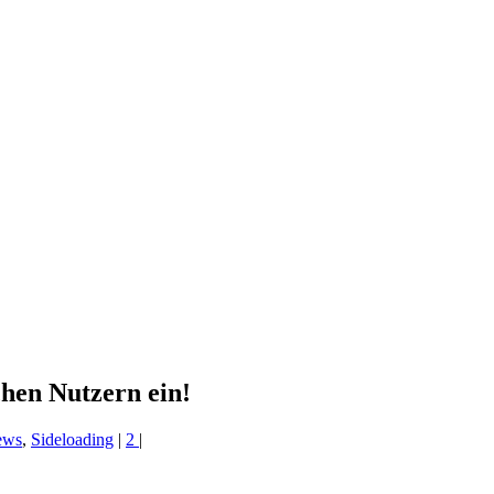
chen Nutzern ein!
ews
,
Sideloading
|
2
|