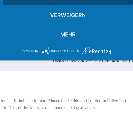
VERWEIGERN
RATE:
MEHR
NÄ
Powered by
&
Update: Firefox in Version 2.0 auf dem Fire T
n immer Technik Geek, fahre Mountainbike, bin als Co-Pilot im Rallyesport un
e Fire TV auf den Markt kam entstand der Blog aftvhacks.