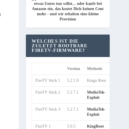
l
WELCHES IST DIE
ZULETZT ROOTBARE
FIRETV-FIRMWARE?
Version
Methode
TWRP
FireTV Stick 1
5.2.1.0
Kingo Root
ja
FireTV Stick 2
5.2.7.1
MediaTek-
ja
Exploit
FireTV Stick 3
5.2.7.1
MediaTek-
ja
Exploit
€
FireTV 1
5.0.5
KingRoot
ja