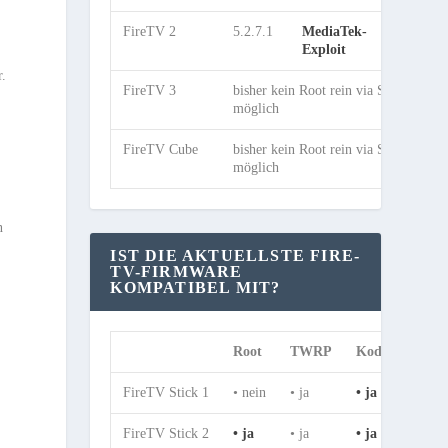
FireTV 2
5.2.7.1
MediaTek-
ja
Exploit
r.
FireTV 3
bisher kein Root rein via Software
möglich
FireTV Cube
bisher kein Root rein via Software
möglich
n
IST DIE AKTUELLSTE FIRE-
TV-FIRMWARE
KOMPATIBEL MIT?
Root
TWRP
Kodi
SkyG
FireTV Stick 1
• nein
• ja
• ja
• ja
FireTV Stick 2
• ja
• ja
• ja
• ja