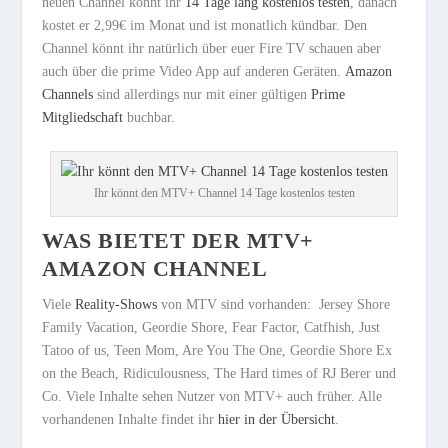
neuen Channel könnt ihr
14 Tage lang kostenlos testen
, danach
kostet er 2,99€ im Monat und ist monatlich kündbar. Den
Channel könnt ihr natürlich über euer Fire TV schauen aber
auch über die prime Video App auf anderen Geräten.
Amazon
Channels
sind allerdings nur mit einer gültigen
Prime
Mitgliedschaft
buchbar.
Ihr könnt den MTV+ Channel 14 Tage kostenlos testen
WAS BIETET DER MTV+
AMAZON CHANNEL
Viele
Reality-Shows
von MTV sind vorhanden: Jersey Shore
Family Vacation, Geordie Shore, Fear Factor, Catfhish, Just
Tatoo of us, Teen Mom, Are You The One, Geordie Shore Ex
on the Beach, Ridiculousness, The Hard times of RJ Berer und
Co. Viele Inhalte sehen Nutzer von MTV+ auch früher. Alle
vorhandenen Inhalte findet ihr
hier in der Übersicht
.