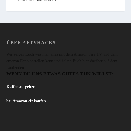
ÜBER AFTVHACKS
Wir zeigen Euch was man alles mit dem Amazon Fire TV und dem
amazon Echo anstellen kann und halten Euch hier darüber auf dem
Laufenden.
WENN DU UNS ETWAS GUTES TUN WILLST:
Kaffee ausgeben
bei Amazon einkaufen