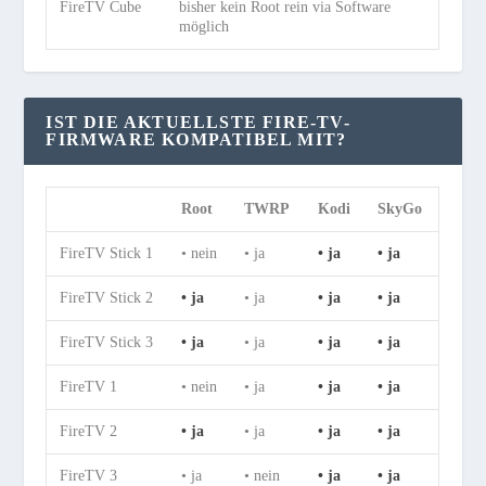
FireTV Cube
bisher kein Root rein via Software
möglich
IST DIE AKTUELLSTE FIRE-TV-
FIRMWARE KOMPATIBEL MIT?
Root
TWRP
Kodi
SkyGo
FireTV Stick 1
• nein
• ja
• ja
• ja
FireTV Stick 2
• ja
• ja
• ja
• ja
FireTV Stick 3
• ja
• ja
• ja
• ja
FireTV 1
• nein
• ja
• ja
• ja
FireTV 2
• ja
• ja
• ja
• ja
FireTV 3
• ja
• nein
• ja
• ja