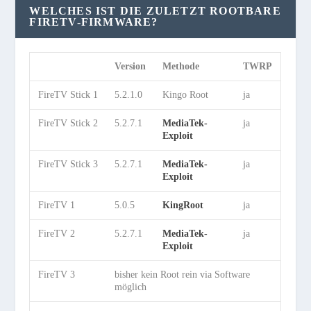
WELCHES IST DIE ZULETZT ROOTBARE
FIRETV-FIRMWARE?
Version
Methode
TWRP
FireTV Stick 1
5.2.1.0
Kingo Root
ja
FireTV Stick 2
5.2.7.1
MediaTek-
ja
Exploit
FireTV Stick 3
5.2.7.1
MediaTek-
ja
Exploit
FireTV 1
5.0.5
KingRoot
ja
FireTV 2
5.2.7.1
MediaTek-
ja
Exploit
FireTV 3
bisher kein Root rein via Software
möglich