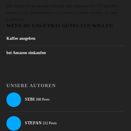
Wir zeigen Euch was man alles mit dem Amazon Fire TV und dem
amazon Echo anstellen kann und halten Euch hier darüber auf dem
Laufenden.
WENN DU UNS ETWAS GUTES TUN WILLST:
Kaffee ausgeben
bei Amazon einkaufen
UNSERE AUTOREN
SEBI
268 Posts
STEFAN
212 Posts